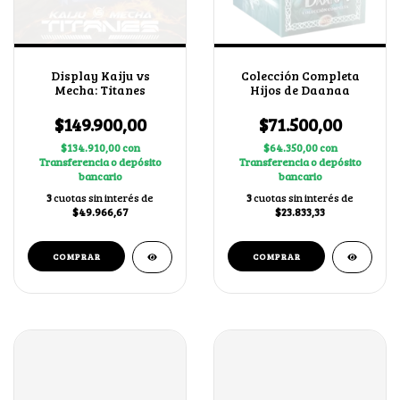
Display Kaiju vs
Colección Completa
Mecha: Titanes
Hijos de Daanaa
$149.900,00
$71.500,00
$134.910,00
con
$64.350,00
con
Transferencia o depósito
Transferencia o depósito
bancario
bancario
3
cuotas sin interés de
3
cuotas sin interés de
$49.966,67
$23.833,33