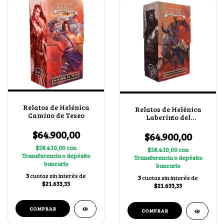
Relatos de Helénica
Relatos de Helénica
Camino de Teseo
Laberinto del
Minotauro
$64.900,00
$64.900,00
$58.410,00
con
$58.410,00
con
Transferencia o depósito
Transferencia o depósito
bancario
bancario
3
cuotas sin interés de
3
cuotas sin interés de
$21.633,33
$21.633,33