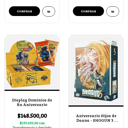
Display Dominios de
Ra Aniversario
$148.500,00
Aniversario Hijos de
Daana - SHOGUN 3 -
$133.650,00
con
Arte alternativo
Transferencia o depósito