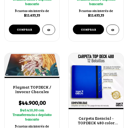
bancario
bancario
3
cuotas sin interés de
3
cuotas sin interés de
$11.633,33
$11.633,33
Playmat TOPDECK /
Invocar Chacales
$44.900,00
$40.410,00
con
Transferencia o depósito
Carpeta Esencial -
bancario
TOPDECK 480 color
3
cuotas sin interés de
Azul