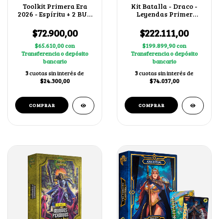
Toolkit Primera Era
Kit Batalla - Draco -
2026 - Espíritu + 2 BUY
Leyendas Primer
A BOX
Bloque 4.0 X3
$72.900,00
$222.111,00
$65.610,00
con
$199.899,90
con
Transferencia o depósito
Transferencia o depósito
bancario
bancario
3
cuotas sin interés de
3
cuotas sin interés de
$24.300,00
$74.037,00