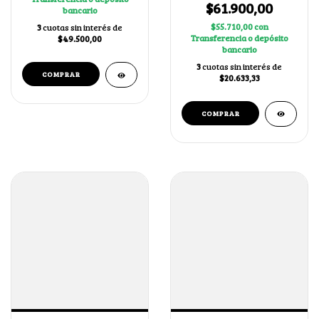
Japonés
$61.900,00
bancario
$55.710,00
con
3
cuotas sin interés de
Transferencia o depósito
$49.500,00
bancario
3
cuotas sin interés de
$20.633,33