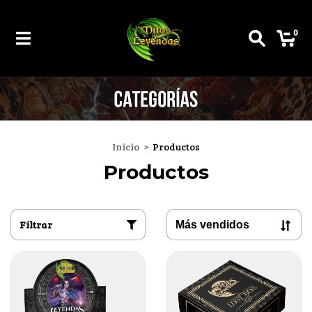
0
Inicio
>
Productos
Productos
Filtrar