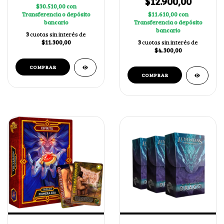
$12.900,00
$30.510,00
con
Transferencia o depósito
$11.610,00
con
bancario
Transferencia o depósito
bancario
3
cuotas sin interés de
$11.300,00
3
cuotas sin interés de
$4.300,00