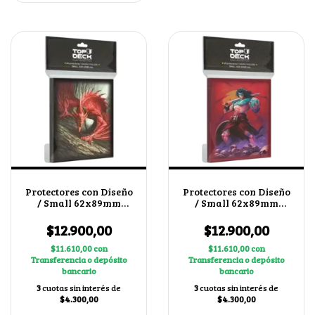
Protectores con Diseño
Protectores con Diseño
/ Small 62x89mm
/ Small 62x89mm
Wyvern de Sangre
Fergus
$12.900,00
$12.900,00
$11.610,00
con
$11.610,00
con
Transferencia o depósito
Transferencia o depósito
bancario
bancario
3
cuotas sin interés de
3
cuotas sin interés de
$4.300,00
$4.300,00