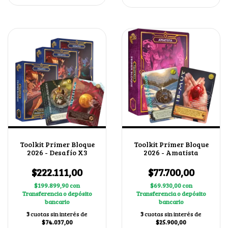
Toolkit Primer Bloque
Toolkit Primer Bloque
2026 - Desafío X3
2026 - Amatista
$222.111,00
$77.700,00
$199.899,90
con
$69.930,00
con
Transferencia o depósito
Transferencia o depósito
bancario
bancario
3
cuotas sin interés de
3
cuotas sin interés de
$74.037,00
$25.900,00