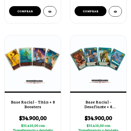
Base Racial - Titán + 8
Base Racial -
Boosters
Desafiante + 8
Boosterss
$34.900,00
$34.900,00
$31.410,00
con
$31.410,00
con
Transferencia o depósito
Transferencia o depósito