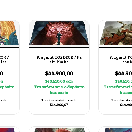
CK /
Playmat TOPDECK / Fe
Playmat T
les
sin límite
Leóni
00
$44.900,00
$44.90
on
$40.410,00
con
$40.410,
epósito
Transferencia o depósito
Transferencia
bancario
banca
és de
3
cuotas sin interés de
3
cuotas sin 
$14.966,67
$14.96