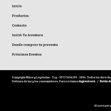
Inicio
Productos
Contacto
Iniciá Tu Aventura
Donde comprar tu preventa
Próximos Eventos
Copyright Mitos y Leyendas - Tcg - 30717656195 - 2026. Todos los derech
Defensa de las y los consumidores. Para reclamos
ingresá acá.
/
Botón d
Al navegar p