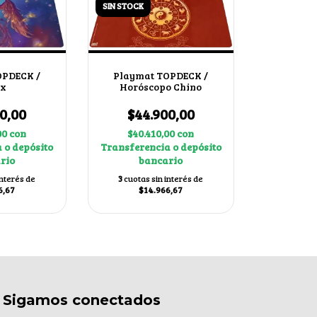
SIN STOCK
OPDECK /
Playmat TOPDECK /
ix
Horóscopo Chino
0,00
$44.900,00
00
con
$40.410,00
con
 o depósito
Transferencia o depósito
rio
bancario
interés de
3
cuotas sin interés de
6,67
$14.966,67
Sigamos conectados