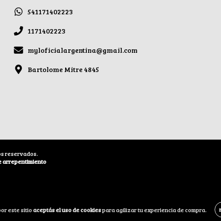
541171402223
1171402223
myloficialargentina@gmail.com
Bartolome Mitre 4845
os reservados.
e arrepentimiento
or este sitio
aceptás el uso de cookies
para agilizar tu experiencia de compra.