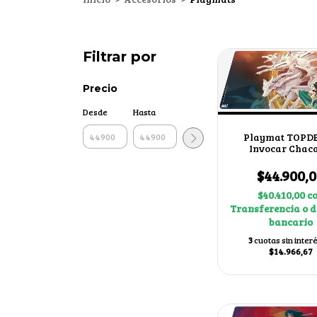
Filtrar por
Precio
Desde
Hasta
Playmat TOPDE
Invocar Chaca
$44.900,
$40.410,00
c
Transferencia o d
bancario
3
cuotas sin inter
$14.966,67