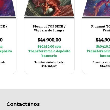
CK /
Playmat TOPDECK /
Playmat T
Wyvern de Sangre
Fén
00
$44.900,00
$44.90
on
$40.410,00
con
$40.410,
epósito
Transferencia o depósito
Transferencia
bancario
banca
és de
3
cuotas sin interés de
3
cuotas sin 
$14.966,67
$14.96
Contactános