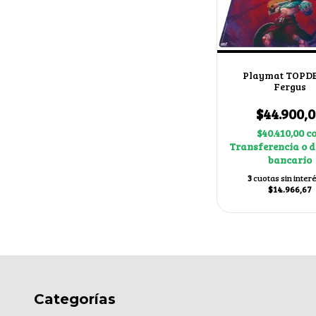
Playmat TOPDE
Fergus
$44.900,
$40.410,00
c
Transferencia o d
bancario
3
cuotas sin inter
$14.966,67
Categorías