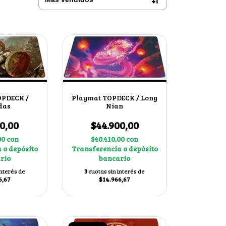
OPDECK /
Playmat TOPDECK / Long
das
Nian
0,00
$44.900,00
00
con
$40.410,00
con
 o depósito
Transferencia o depósito
rio
bancario
interés de
3
cuotas sin interés de
6,67
$14.966,67