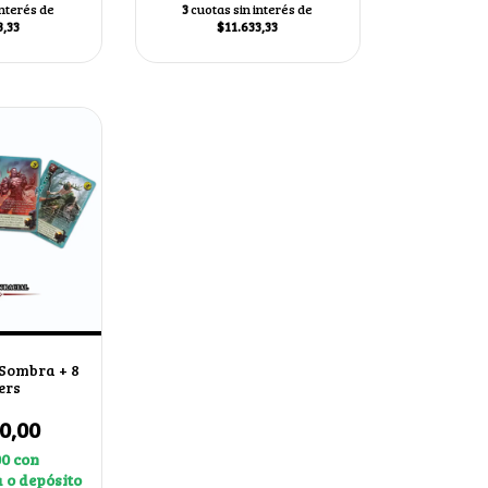
interés de
3
cuotas sin interés de
3,33
$11.633,33
 Sombra + 8
ers
0,00
00
con
 o depósito