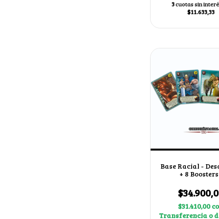
3
cuotas sin inter
$11.633,33
Base Racial - Des
+ 8 Boosters
$34.900,
$31.410,00
c
Transferencia o d