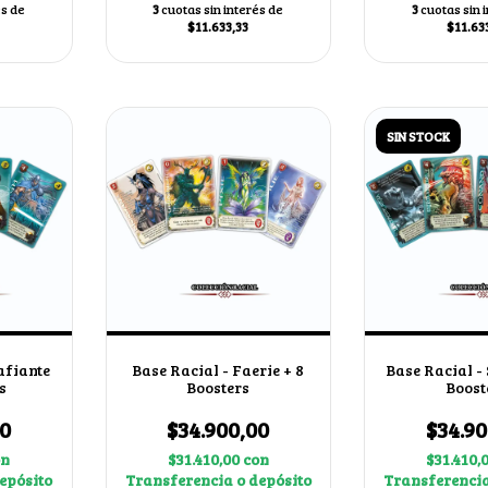
és de
3
cuotas sin interés de
3
cuotas sin 
$11.633,33
$11.63
SIN STOCK
afiante
Base Racial - Faerie + 8
Base Racial -
s
Boosters
Boost
00
$34.900,00
$34.90
on
$31.410,00
con
$31.410,
epósito
Transferencia o depósito
Transferencia