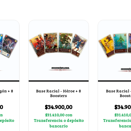
gón + 8
Base Racial - Héroe + 8
Base Racial -
Boosters
Boost
00
$34.900,00
$34.90
on
$31.410,00
con
$31.410,
epósito
Transferencia o depósito
Transferencia
bancario
banca