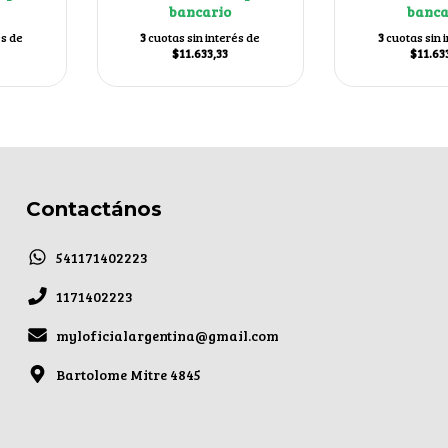
bancario
banca
és de
3
cuotas sin interés de
3
cuotas sin 
$11.633,33
$11.63
Contactános
541171402223
1171402223
myloficialargentina@gmail.com
Bartolome Mitre 4845