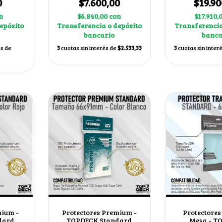
0
$7.600,00
$19.90
n
$6.840,00
con
$17.910,
epósito
Transferencia o depósito
Transferencia
bancario
banca
és de
3
cuotas sin interés de
$2.533,33
3
cuotas sin inter
mium -
Protectores Premium -
Protectores
dard
TOPDECK Standard
Mesa - T