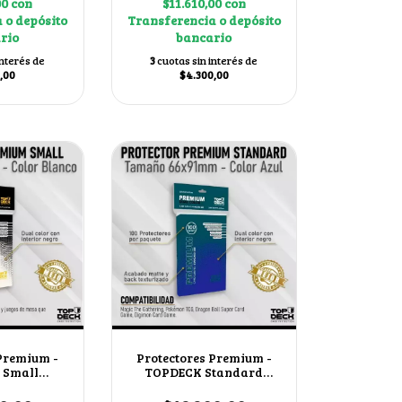
00
con
$11.610,00
con
 o depósito
Transferencia o depósito
rio
bancario
interés de
3
cuotas sin interés de
,00
$4.300,00
 Premium -
Protectores Premium -
 Small
TOPDECK Standard
or Blanco
66x91mm color Azul