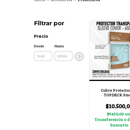
Filtrar por
Precio
Desde
Hasta
Cubre Protector
TOPDECK Sma
65x91mm
$10.500,
$9.450,00
co
Transferencia o d
bancario