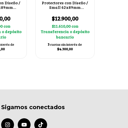
on Diseño /
Protectores con Diseño /
2x89mm
Small 62x89mm
das
Horóscopo Chino
0,00
$12.900,00
00
con
$11.610,00
con
 o depósito
Transferencia o depósito
rio
bancario
interés de
3
cuotas sin interés de
,00
$4.300,00
Sigamos conectados