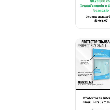
$8.280,00
co
Transferencia o d
bancario
3
cuotas sin inter
$3.066,67
Protectores Inte
Small 60x87mm