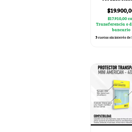
66x91mm color
$19.900,0
$17.910,00
c
Transferencia o d
bancario
3
cuotas sin interés de