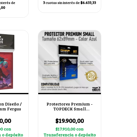
interés de
3
cuotas sin interés de
$6.633,33
,00
on Diseño /
Protectores Premium -
mm Fergus
TOPDECK Small
62x89mm color Azul
0,00
$19.900,00
00
con
$17.910,00
con
 o depósito
Transferencia o depósito