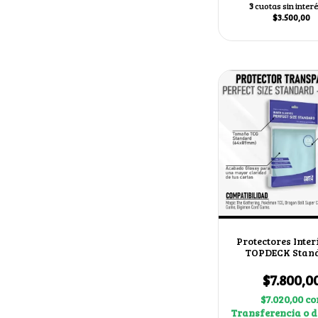
3
cuotas sin inter
$3.500,00
Protectores Inter
TOPDECK Stan
64x89mm
$7.800,0
$7.020,00
co
Transferencia o d