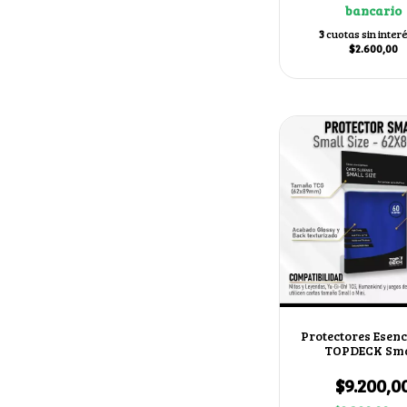
bancario
3
cuotas sin inter
$2.600,00
Protectores Esenc
TOPDECK Sma
62x89mm color
$9.200,0