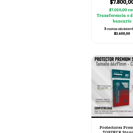
$7.800,0
$7.020,00
co
Transferencia o d
bancario
3
cuotas sin inter
$2.600,00
Protectores Pre
TOPDECK Stan