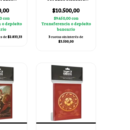
3,5x88mm
69x94mm
0,00
$10.500,00
00
con
$9.450,00
con
 o depósito
Transferencia o depósito
rio
bancario
és de
$2.833,33
3
cuotas sin interés de
$3.500,00