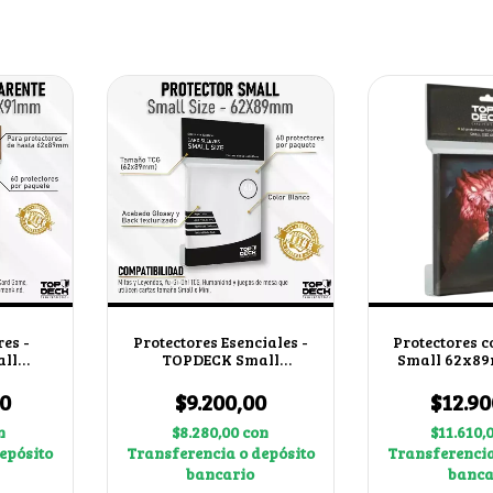
es -
Protectores Esenciales -
Protectores c
ll
TOPDECK Small
Small 62x89
62x89mm color Blanco
Lími
00
$9.200,00
$12.90
n
$8.280,00
con
$11.610,
epósito
Transferencia o depósito
Transferencia
bancario
banca