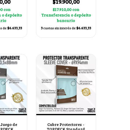
0,00
$19.900,00
00
con
$17.910,00
con
 o depósito
Transferencia o depósito
rio
bancario
és de
$6.633,33
3
cuotas sin interés de
$6.633,33
 Juego de
Cubre Protectores -
OPDECK
TOPDECK Standard