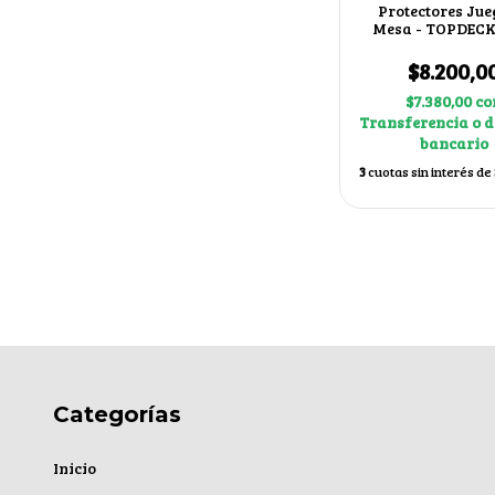
Protectores Jue
Mesa - TOPDECK
American 41x
$8.200,0
$7.380,00
co
Transferencia o d
bancario
3
cuotas sin interés de
Categorías
Inicio