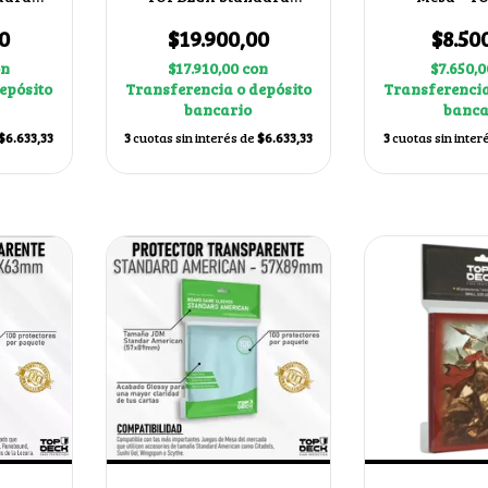
 Rojo
66x91mm color Blanco
Standard 6
0
$19.900,00
$8.50
on
$17.910,00
con
$7.650,
epósito
Transferencia o depósito
Transferencia
bancario
banca
$6.633,33
3
cuotas sin interés de
$6.633,33
3
cuotas sin inter