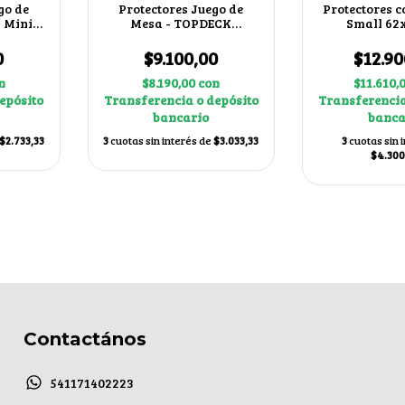
go de
Protectores Juego de
Protectores c
 Mini
Mesa - TOPDECK
Small 6
63mm
Standard American
Leóni
57x89mm
0
$9.100,00
$12.90
n
$8.190,00
con
$11.610,
epósito
Transferencia o depósito
Transferencia
bancario
banca
$2.733,33
3
cuotas sin interés de
$3.033,33
3
cuotas sin 
$4.300
Contactános
541171402223