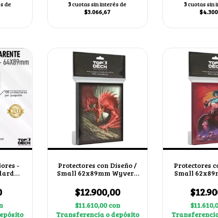
és de
3
cuotas sin interés de
3
cuotas sin 
$3.066,67
$4.300
iores -
Protectores con Diseño /
Protectores c
dard
Small 62x89mm Wyvern
Small 62x89
de Sangre
0
$12.900,00
$12.90
n
$11.610,00
con
$11.610,
epósito
Transferencia o depósito
Transferencia