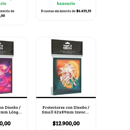
rio
bancario
interés de
3
cuotas sin interés de
$6.633,33
,00
on Diseño /
Protectores con Diseño /
9mm Lóng
Small 62x89mm Invocar
n
Chacales
0,00
$12.900,00