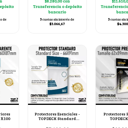
n
$8.280,00
con
$11.610,
epósito
Transferencia o depósito
Transferencia
bancario
banca
és de
3
cuotas sin interés de
3
cuotas sin 
$3.066,67
$4.300
riores
Protectores Esenciales -
Protectores
 X100
TOPDECK Standard
TOPDECK
66x91mm color Blanco
62x89mm col