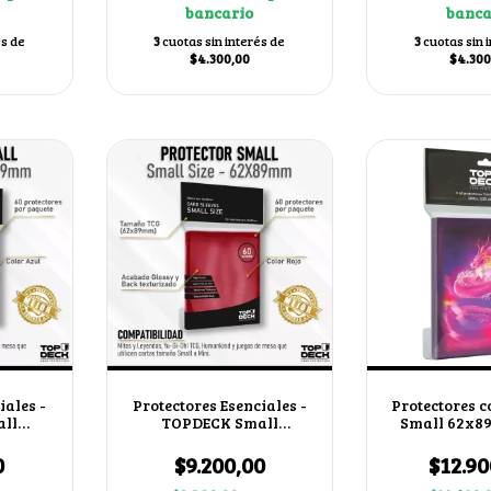
bancario
banca
és de
3
cuotas sin interés de
3
cuotas sin 
$4.300,00
$4.300
iales -
Protectores Esenciales -
Protectores c
ll
TOPDECK Small
Small 62x8
 Azul
62x89mm color Rojo
Niá
0
$9.200,00
$12.90