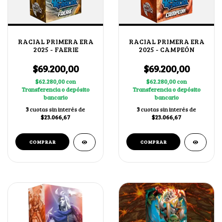
RACIAL PRIMERA ERA
RACIAL PRIMERA ERA
2025 - FAERIE
2025 - CAMPEÓN
$69.200,00
$69.200,00
$62.280,00
con
$62.280,00
con
Transferencia o depósito
Transferencia o depósito
bancario
bancario
3
cuotas sin interés de
3
cuotas sin interés de
$23.066,67
$23.066,67