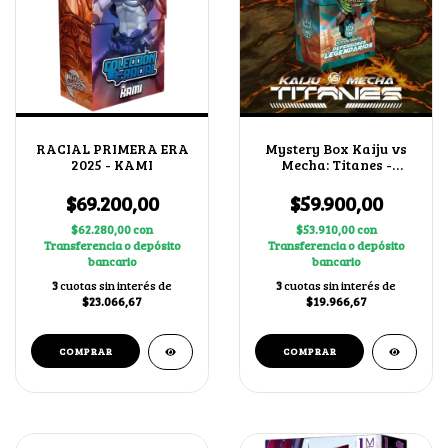
RACIAL PRIMERA ERA
Mystery Box Kaiju vs
2025 - KAMI
Mecha: Titanes -
Defensores
Legendarios
$69.200,00
$59.900,00
$62.280,00
con
$53.910,00
con
Transferencia o depósito
Transferencia o depósito
bancario
bancario
3
cuotas sin interés de
3
cuotas sin interés de
$23.066,67
$19.966,67