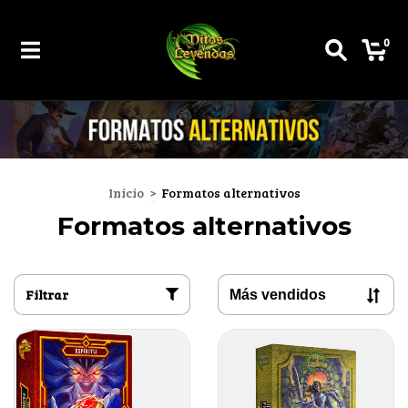
0
Inicio
>
Formatos alternativos
Formatos alternativos
Filtrar