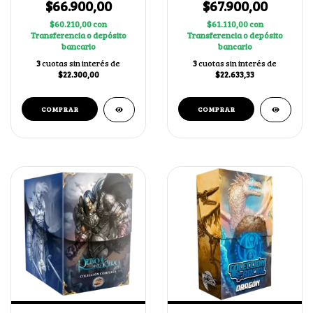
Caos"
$66.900,00
$67.900,00
$60.210,00
con
$61.110,00
con
Transferencia o depósito
Transferencia o depósito
bancario
bancario
3
cuotas sin interés de
3
cuotas sin interés de
$22.300,00
$22.633,33