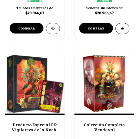
bancario
bancario
3
cuotas sin interés de
3
cuotas sin interés de
$20.966,67
$20.966,67
Producto Especial PE:
Colección Completa
Vigilantes de la Noche
Vendaval
+ Buy a Box "Espada del