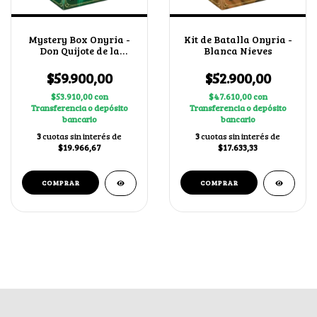
Mystery Box Onyria -
Kit de Batalla Onyria -
Don Quijote de la
Blanca Nieves
Mancha
$59.900,00
$52.900,00
$53.910,00
con
$47.610,00
con
Transferencia o depósito
Transferencia o depósito
bancario
bancario
3
cuotas sin interés de
3
cuotas sin interés de
$19.966,67
$17.633,33