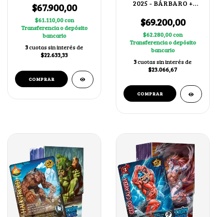
2025 - BÁRBARO +
$67.900,00
VOLSUNG
$69.200,00
$61.110,00
con
Transferencia o depósito
$62.280,00
con
bancario
Transferencia o depósito
3
cuotas sin interés de
bancario
$22.633,33
3
cuotas sin interés de
$23.066,67