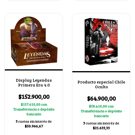
Display Leyendas
Producto especial Chile
Primera Era 4.0
Oculto
$152.900,00
$64.900,00
$137.610,00
con
$58.410,00
con
Transferencia o depósito
Transferencia o depósito
bancario
bancario
3
cuotas sin interés de
3
cuotas sin interés de
$50.966,67
$21.633,33