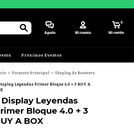
0
Ayuda
Mi cuenta
Mi carrito
venta
Próximos Eventos
icio
>
Formato Principal
>
Display de Boosters
Display Leyendas Primer Bloque 4.0 + 3 BUY A
OX
 Display Leyendas
rimer Bloque 4.0 + 3
UY A BOX