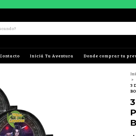
Contacto
Iniciá Tu Aventura
Donde comprar tu pre
In
>
3 
B
3
P
B