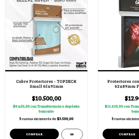
Cubre Protectores - TOPDECK
Protectores con
Small 65x91mm
62x89mm Fe
$10.500,00
$12.9
$9.450,00
con
Transferencia o depósito
$11.610,00
con
Tran
bancario
banc
3
cuotas sin interés de
$3.500,00
3
cuotas sin int