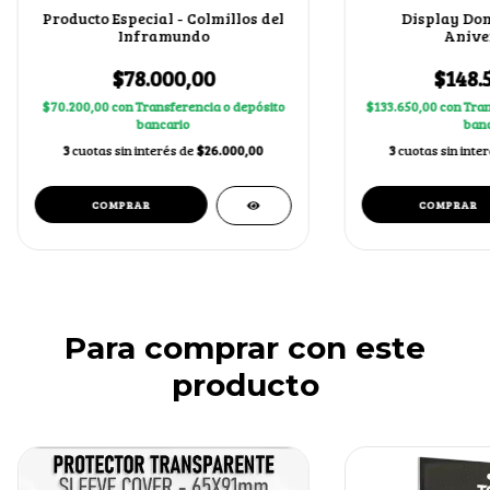
Producto Especial - Colmillos del
Display Dom
Inframundo
Anive
$78.000,00
$148.
$70.200,00
con
Transferencia o depósito
$133.650,00
con
Tran
bancario
banc
3
cuotas sin interés de
$26.000,00
3
cuotas sin inte
Para comprar con este
producto