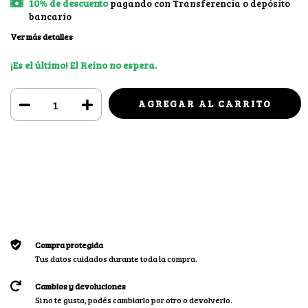
10% de descuento
pagando con Transferencia o depósito
bancario
Ver más detalles
¡Es el último! El Reino no espera.
Medios de envío
CAMBIAR CP
Entregas para el CP:
CALCULAR
Iniciá sesión
y usá tus datos de entrega
No sé mi código postal
Compra protegida
Tus datos cuidados durante toda la compra.
Cambios y devoluciones
Si no te gusta, podés cambiarlo por otro o devolverlo.