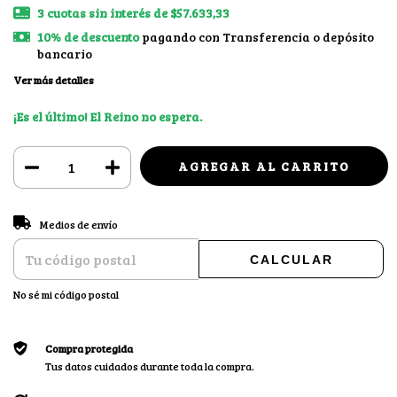
3
cuotas sin interés de
$57.633,33
10% de descuento
pagando con Transferencia o depósito
bancario
Ver más detalles
¡Es el último! El Reino no espera.
CAMBIAR CP
Entregas para el CP:
Medios de envío
CALCULAR
No sé mi código postal
Compra protegida
Tus datos cuidados durante toda la compra.