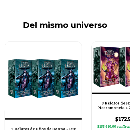
Del mismo universo
3 Relatos de H
Necromancia + 2
al 
$172.
$155.610,00
con
Tran
3 Relatos de Hijos de Daana - Luz