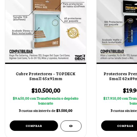
Cubre Protectores - TOPDECK
Protectores Pr
Small 65x91mm
Small 62x89m
$10.500,00
$19.9
$9.450,00
con
Transferencia o depósito
$17.910,00
con
Tran
bancario
banc
3
cuotas sin interés de
$3.500,00
3
cuotas sin int