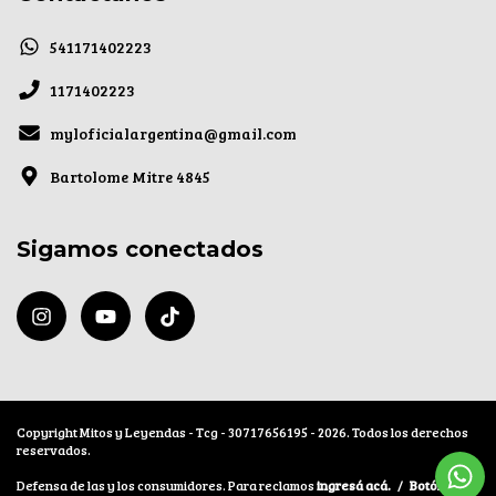
541171402223
1171402223
myloficialargentina@gmail.com
Bartolome Mitre 4845
Sigamos conectados
Copyright Mitos y Leyendas - Tcg - 30717656195 - 2026. Todos los derechos
reservados.
Defensa de las y los consumidores. Para reclamos
ingresá acá.
/
Botón de