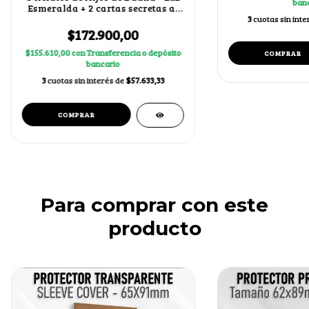
banc
Esmeralda + 2 cartas secretas al
azar
3
cuotas sin int
$172.900,00
$155.610,00
con
Transferencia o depósito
bancario
3
cuotas sin interés de
$57.633,33
Para comprar con este
producto