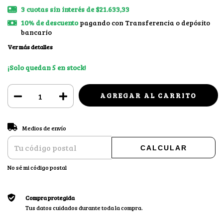
3
cuotas sin interés de
$21.633,33
10% de descuento
pagando con Transferencia o depósito
bancario
Ver más detalles
¡Solo quedan
5
en stock!
CAMBIAR CP
Entregas para el CP:
Medios de envío
CALCULAR
No sé mi código postal
Compra protegida
Tus datos cuidados durante toda la compra.