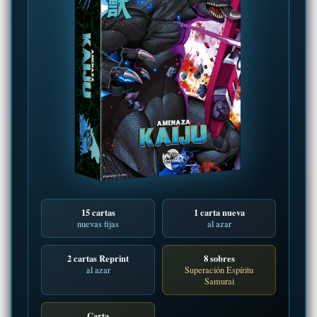
15 cartas
1 carta nueva
nuevas fijas
al azar
2 cartas Reprint
8 sobres
al azar
Superación Espíritu
Samurai
Carta