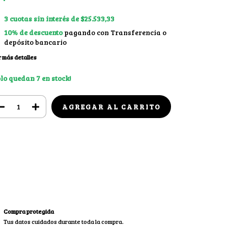
3
cuotas sin interés de
$25.533,33
10% de descuento
pagando con Transferencia o
depósito bancario
 más detalles
olo quedan
7
en stock!
Medios de envío
CAMBIAR CP
regas para el CP:
CALCULAR
ciá sesión
y usá tus datos de entrega
sé mi código postal
Compra protegida
Tus datos cuidados durante toda la compra.