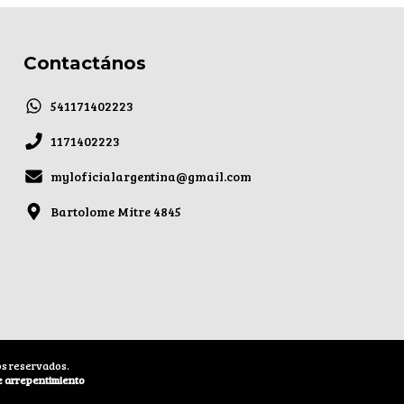
Contactános
541171402223
1171402223
myloficialargentina@gmail.com
Bartolome Mitre 4845
os reservados.
e arrepentimiento