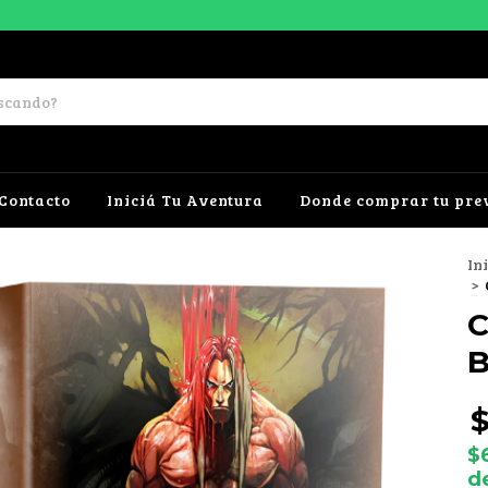
Contacto
Iniciá Tu Aventura
Donde comprar tu pre
In
>
C
B
$
$
d