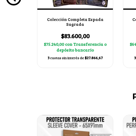
a Imperio
Colección Completa Espada
C
Sagrada
00
$83.600,00
ferencia o
$75.240,00
con
Transferencia o
$64
ario
depósito bancario
$13.966,67
3
cuotas sin interés de
$27.866,67
3