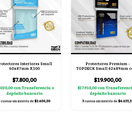
rotectores Interiores Small
Protectores Premium -
60x87mm X100
TOPDECK Small 62x89mm c
Azul
$7.800,00
$19.900,00
.020,00
con
Transferencia o
$17.910,00
con
Transferenci
depósito bancario
depósito bancario
3
cuotas sin interés de
$2.600,00
3
cuotas sin interés de
$6.633,3