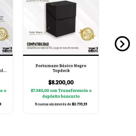
Portamazo Básico Negro
Top 
olor
Topdeck
7
$8.200,00
$
a o
$7.380,00
con
Transferencia o
$26.910,0
depósito bancario
dep
3
3
cuotas sin interés de
$2.733,33
3
cuotas s