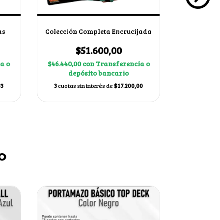
as
Colección Completa Encrucijada
Colección
$51.600,00
$
a o
$46.440,00
con
Transferencia o
$69.210,0
depósito bancario
dep
33
3
cuotas sin interés de
$17.200,00
3
cuotas s
o
SIN STOCK