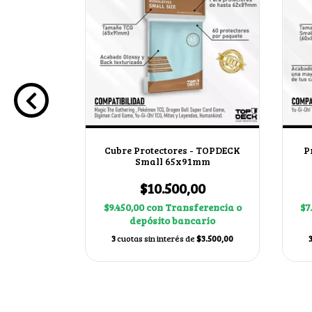
ndard
Cubre Protectores - TOPDECK
P
25
Small 65x91mm
00
$10.500,00
ferencia o
$9.450,00
con
Transferencia o
$7
ario
depósito bancario
$9.966,67
3
cuotas sin interés de
$3.500,00