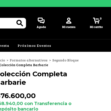
0
Ayuda
Mi cuenta
Mi carrito
venta
Próximos Eventos
icio
>
Formatos alternativos
>
Segundo Bloque
Colección Completa Barbarie
olección Completa
arbarie
76.600,00
68.940,00
con
Transferencia o
epósito bancario