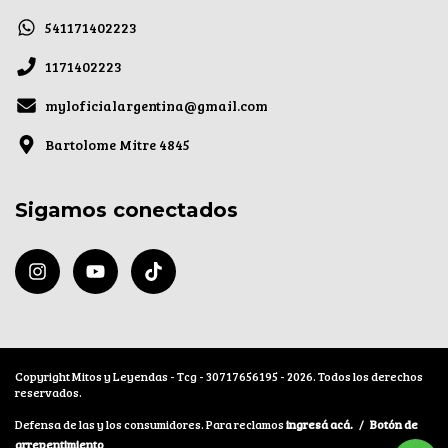
541171402223
1171402223
myloficialargentina@gmail.com
Bartolome Mitre 4845
Sigamos conectados
Copyright Mitos y Leyendas - Tcg - 30717656195 - 2026. Todos los derechos
reservados.
Defensa de las y los consumidores. Para reclamos
ingresá acá.
/
Botón de
arrepentimiento