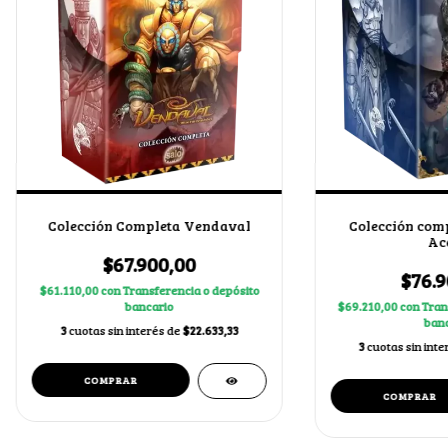
Colección Completa Vendaval
Colección comp
Ac
$67.900,00
$76.9
$61.110,00
con
Transferencia o depósito
bancario
$69.210,00
con
Tran
banc
3
cuotas sin interés de
$22.633,33
3
cuotas sin int