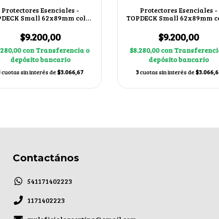
Protectores Esenciales -
Protectores Esenciales -
DECK Small 62x89mm color
TOPDECK Small 62x89mm c
Blanco
Rojo
$9.200,00
$9.200,00
.280,00
con
Transferencia o
$8.280,00
con
Transferenci
depósito bancario
depósito bancario
3
cuotas sin interés de
$3.066,67
3
cuotas sin interés de
$3.066,6
Contactános
541171402223
1171402223