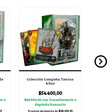
SIN STOCK
de
Colección Completa Tierras
Colecció
Altas
$
$54.400,00
$37.710,0
a o
$48.960,00
con
Transferencia o
dep
depósito bancario
3
cuotas s
33
3
cuotas sin interés de
$18.133,33