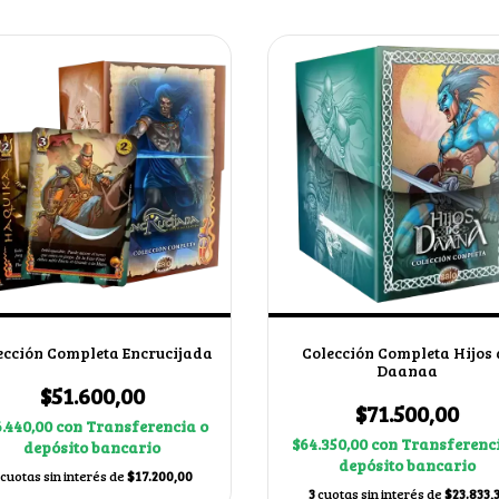
ección Completa Encrucijada
Colección Completa Hijos 
Daanaa
$51.600,00
$71.500,00
.440,00
con
Transferencia o
$64.350,00
con
Transferenci
depósito bancario
depósito bancario
cuotas sin interés de
$17.200,00
3
cuotas sin interés de
$23.833,