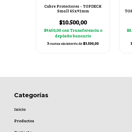
iales -
Cubre Protectores - TOPDECK
89mm color
Small 65x91mm
TOP
0
$10.500,00
erencia o
$9.450,00
con
Transferencia o
$8
ario
depósito bancario
$3.066,67
3
cuotas sin interés de
$3.500,00
Categorías
Inicio
Productos