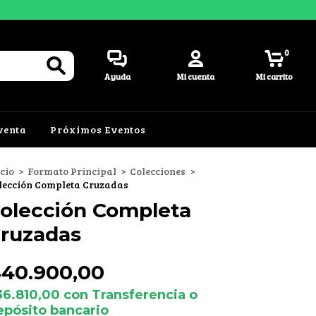
0
Ayuda
Mi cuenta
Mi carrito
venta
Próximos Eventos
icio
>
Formato Principal
>
Colecciones
>
lección Completa Cruzadas
olección Completa
ruzadas
$40.900,00
36.810,00
con
Transferencia o
epósito bancario