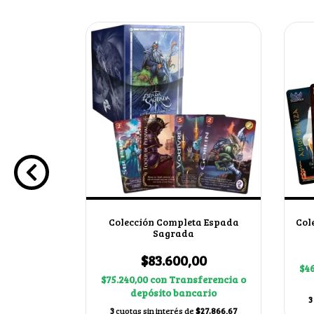
a Imperio
Colección Completa Espada
Col
Sagrada
00
$83.600,00
ferencia o
$46
$75.240,00
con
Transferencia o
ario
depósito bancario
$13.966,67
3
3
cuotas sin interés de
$27.866,67