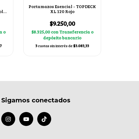
Portamazos Esencial - TOPDECK
Portamazo
olor
XL 120 Rojo
1
$9.250,00
$
a o
$8.325,00
con
Transferencia o
$62.865,0
depósito bancario
dep
7
3
cuotas sin interés de
$3.083,33
3
cuotas s
Sigamos conectados