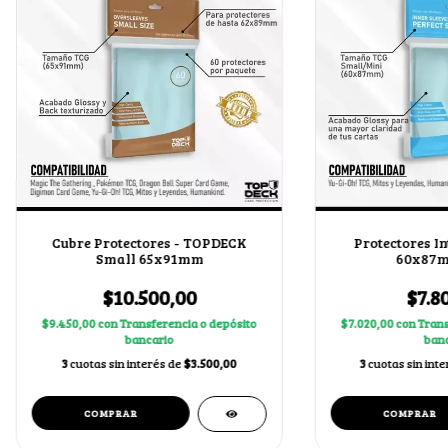
Cubre Protectores - TOPDECK
Protectores In
Small 65x91mm
60x87m
$10.500,00
$7.8
$9.450,00
con
Transferencia o depósito
$7.020,00
con
Trans
bancario
banc
3
cuotas sin interés de
$3.500,00
3
cuotas sin int