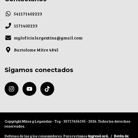
541171402223
1171402223
myloficialargentina@gmail.com
Bartolome Mitre 4845
Sigamos conectados
Copyright Mitos y Leyendas - Tcg - 30717656195 - 2026. Todos los derechos
reservados.
Defensa de las y los consumidores. Para reclamos
ingresá acá.
/
Botón de