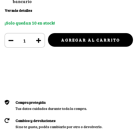
bancario
Ver más detalles
¡Solo quedan
10
en stock!
Medios de envío
CAMBIAR CP
Entregas para el CP:
CALCULAR
Iniciá sesión
y usá tus datos de entrega
No sé mi código postal
Compra protegida
Tus datos cuidados durante toda la compra.
Cambios y devoluciones
Si no te gusta, podés cambiarlo por otro o devolverlo.