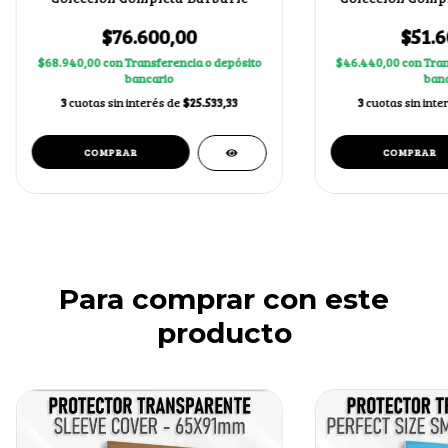
$76.600,00
$51.6
$68.940,00
con
Transferencia o depósito
$46.440,00
con
Tran
bancario
banc
3
cuotas sin interés de
$25.533,33
3
cuotas sin inte
Para comprar con este
producto