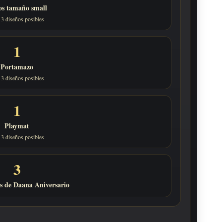
os tamaño small
 3 diseños posibles
1
Portamazo
 3 diseños posibles
1
Playmat
 3 diseños posibles
3
s de Daana Aniversario