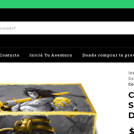
Contacto
Iniciá Tu Aventura
Donde comprar tu pre
In
Co
Co
C
S
D