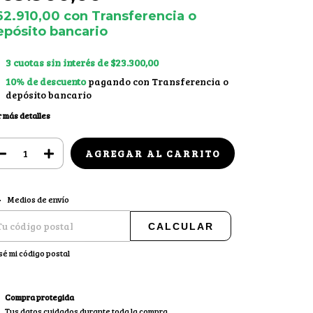
62.910,00
con
Transferencia o
epósito bancario
3
cuotas sin interés de
$23.300,00
10% de descuento
pagando con Transferencia o
depósito bancario
 más detalles
CAMBIAR CP
regas para el CP:
Medios de envío
CALCULAR
sé mi código postal
Compra protegida
Tus datos cuidados durante toda la compra.