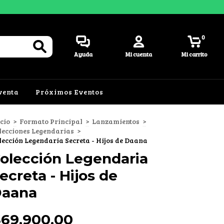
0
Ayuda
Mi cuenta
Mi carrito
venta
Próximos Eventos
icio
>
Formato Principal
>
Lanzamientos
>
lecciones Legendarias
>
lección Legendaria Secreta - Hijos de Daana
olección Legendaria
ecreta - Hijos de
aana
$69.900,00