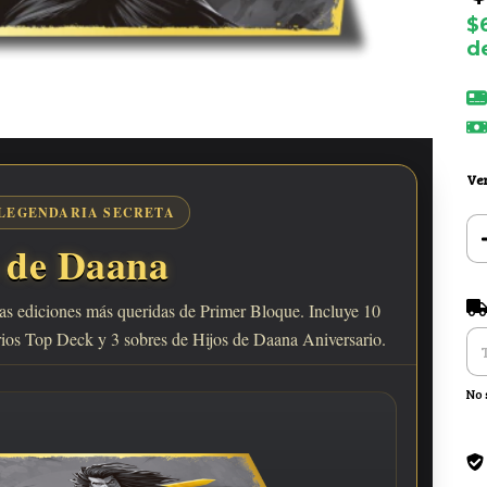
$
d
Ver
LEGENDARIA SECRETA
 de Daana
Ent
as ediciones más queridas de Primer Bloque. Incluye 10
orios Top Deck y 3 sobres de Hijos de Daana Aniversario.
No 