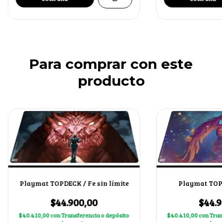
Para comprar con este
producto
Playmat TOPDECK / Fe sin límite
Playmat TOP
$44.900,00
$44.9
$40.410,00
con
Transferencia o depósito
$40.410,00
con
Tran