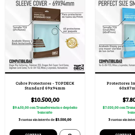
Cubre Protectores - TOPDECK
Protectores In
Standard 69x94mm
60x87m
$10.500,00
$7.8
$9.450,00
con
Transferencia o depósito
$7.020,00
con
Trans
bancario
banc
3
cuotas sin interés de
$3.500,00
3
cuotas sin int