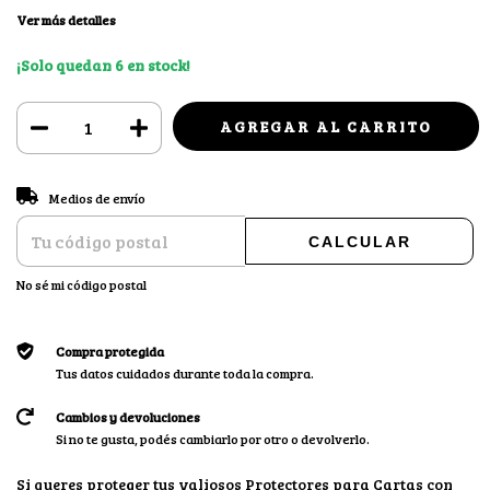
Ver más detalles
¡Solo quedan
6
en stock!
CAMBIAR CP
Entregas para el CP:
Medios de envío
CALCULAR
No sé mi código postal
Compra protegida
Tus datos cuidados durante toda la compra.
Cambios y devoluciones
Si no te gusta, podés cambiarlo por otro o devolverlo.
Si queres proteger tus valiosos Protectores para Cartas con