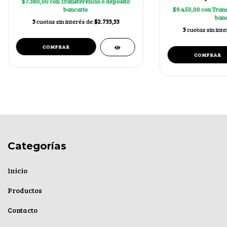
$7.380,00
con
Transferencia o depósito
bancario
$9.450,00
con
Trans
banc
3
cuotas sin interés de
$2.733,33
3
cuotas sin int
Categorías
Inicio
Productos
Contacto