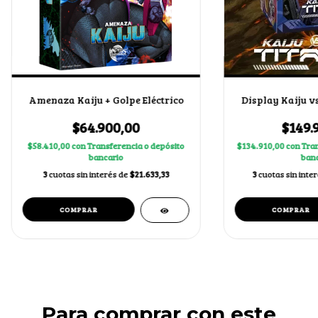
Amenaza Kaiju + Golpe Eléctrico
Display Kaiju v
$64.900,00
$149.
$58.410,00
con
Transferencia o depósito
$134.910,00
con
Tran
bancario
banc
3
cuotas sin interés de
$21.633,33
3
cuotas sin inte
Para comprar con este