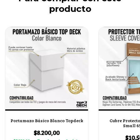
producto
Portamazo Básico Blanco Topdeck
Cubre Protect
Small 
$8.200,00
$10.5