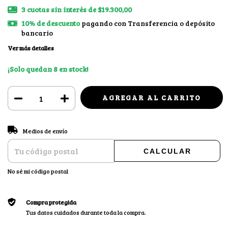
3
cuotas sin interés de
$19.300,00
10% de descuento
pagando con Transferencia o depósito
bancario
Ver más detalles
¡Solo quedan
8
en stock!
CAMBIAR CP
Entregas para el CP:
Medios de envío
CALCULAR
No sé mi código postal
Compra protegida
Tus datos cuidados durante toda la compra.