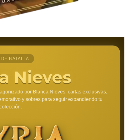
T DE BATALLA
a Nieves
tagonizado por Blanca Nieves, cartas exclusivas,
memorativo y sobres para seguir expandiendo tu
colección.