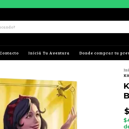
Contacto
Iniciá Tu Aventura
Donde comprar tu pre
In
Ki
K
B
$
$
d