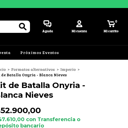
0
Ayuda
Mi cuenta
Mi carrito
venta
Próximos Eventos
icio
>
Formatos alternativos
>
Imperio
>
t de Batalla Onyria - Blanca Nieves
it de Batalla Onyria -
lanca Nieves
52.900,00
47.610,00
con
Transferencia o
epósito bancario