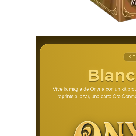
KI
Blanc
Vive la magia de Onyria con un kit pro
reprints al azar, una carta Oro Con