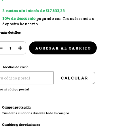
3
cuotas sin interés de
$17.633,33
10% de descuento
pagando con Transferencia o
depósito bancario
 más detalles
CAMBIAR CP
regas para el CP:
Medios de envío
CALCULAR
sé mi código postal
Compra protegida
Tus datos cuidados durante toda la compra.
Cambios y devoluciones