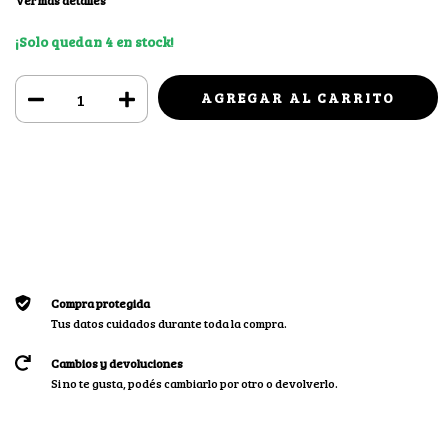
Ver más detalles
¡Solo quedan
4
en stock!
Medios de envío
CAMBIAR CP
Entregas para el CP:
CALCULAR
Iniciá sesión
y usá tus datos de entrega
No sé mi código postal
Compra protegida
Tus datos cuidados durante toda la compra.
Cambios y devoluciones
Si no te gusta, podés cambiarlo por otro o devolverlo.