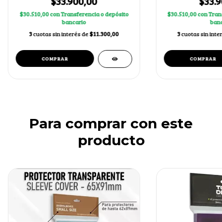
$33.900,00
$33.9
$30.510,00
con
Transferencia o depósito
$30.510,00
con
Tran
bancario
banc
3
cuotas sin interés de
$11.300,00
3
cuotas sin inte
Para comprar con este
producto