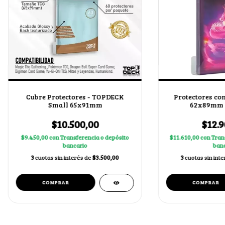
Cubre Protectores - TOPDECK
Protectores con
Small 65x91mm
62x89mm 
$10.500,00
$12.9
$9.450,00
con
Transferencia o depósito
$11.610,00
con
Tran
bancario
banc
3
cuotas sin interés de
$3.500,00
3
cuotas sin int