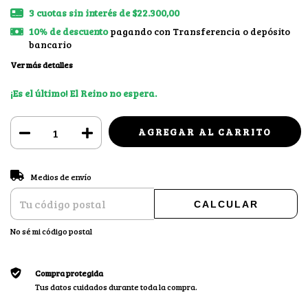
3
cuotas sin interés de
$22.300,00
10% de descuento
pagando con Transferencia o depósito
bancario
Ver más detalles
¡Es el último! El Reino no espera.
CAMBIAR CP
Entregas para el CP:
Medios de envío
CALCULAR
No sé mi código postal
Compra protegida
Tus datos cuidados durante toda la compra.