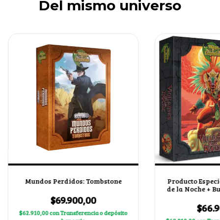
Del mismo universo
Mundos Perdidos: Tombstone
Producto Especia
de la Noche + B
del 
$69.900,00
$66.9
$62.910,00
con
Transferencia o depósito