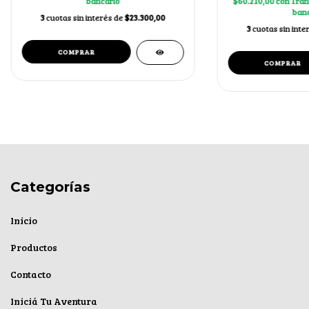
bancario
$60.210,00
con
Tran
banc
3
cuotas sin interés de
$23.300,00
3
cuotas sin inte
Categorías
Inicio
Productos
Contacto
Iniciá Tu Aventura