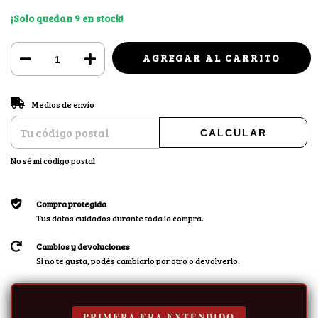
¡Solo quedan
9
en stock!
CAMBIAR CP
Entregas para el CP:
Medios de envío
CALCULAR
No sé mi código postal
Compra protegida
Tus datos cuidados durante toda la compra.
Cambios y devoluciones
Si no te gusta, podés cambiarlo por otro o devolverlo.
PRIMERA ERA EXTENDIDO