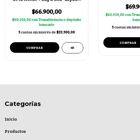
del Caos"
$69.9
$66.900,00
$62.910,00
con
Tran
$60.210,00
con
Transferencia o depósito
banc
bancario
3
cuotas sin inte
3
cuotas sin interés de
$22.300,00
Categorías
Inicio
Productos