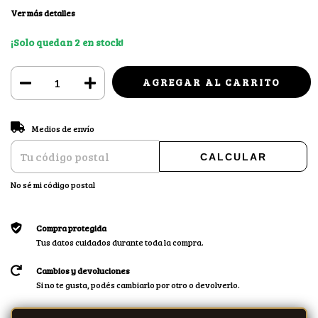
Ver más detalles
¡Solo quedan
2
en stock!
CAMBIAR CP
Entregas para el CP:
Medios de envío
CALCULAR
No sé mi código postal
Compra protegida
Tus datos cuidados durante toda la compra.
Cambios y devoluciones
Si no te gusta, podés cambiarlo por otro o devolverlo.