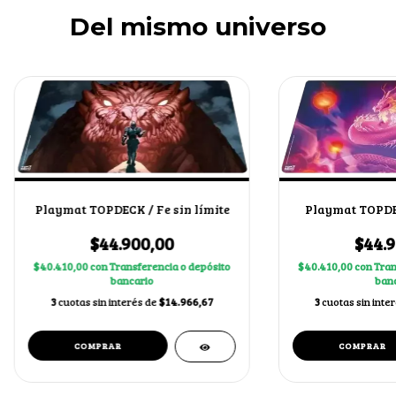
Del mismo universo
Playmat TOPDECK / Fe sin límite
Playmat TOPDE
$44.900,00
$44.9
$40.410,00
con
Transferencia o depósito
$40.410,00
con
Tran
bancario
banc
3
cuotas sin interés de
$14.966,67
3
cuotas sin inte