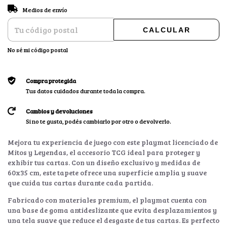
CAMBIAR CP
Entregas para el CP:
Medios de envío
CALCULAR
No sé mi código postal
Compra protegida
Tus datos cuidados durante toda la compra.
Cambios y devoluciones
Si no te gusta, podés cambiarlo por otro o devolverlo.
Mejora tu experiencia de juego con este playmat licenciado de
Mitos y Leyendas, el accesorio TCG ideal para proteger y
exhibir tus cartas. Con un diseño exclusivo y medidas de
60x35 cm, este tapete ofrece una superficie amplia y suave
que cuida tus cartas durante cada partida.
Fabricado con materiales premium, el playmat cuenta con
una base de goma antideslizante que evita desplazamientos y
una tela suave que reduce el desgaste de tus cartas. Es perfecto