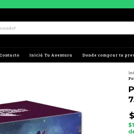
Contacto
Iniciá Tu Aventura
Donde comprar tu pre
In
Po
P
7
$
$
d