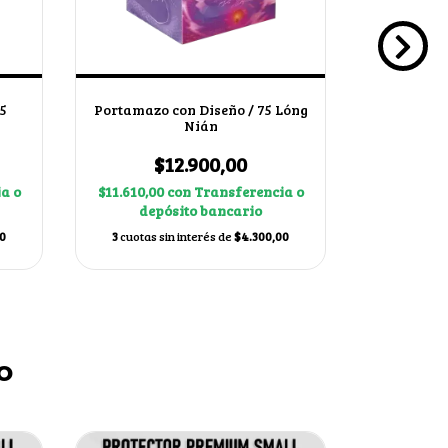
5
Portamazo con Diseño / 75 Lóng
Portama
Nián
Wyv
$12.900,00
$
a o
$11.610,00
con
Transferencia o
$11.610,0
depósito bancario
dep
0
3
cuotas sin interés de
$4.300,00
3
cuotas s
o