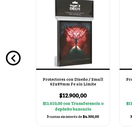
/ Fergus
00
ferencia o
ario
$14.966,67
Protectores con Diseño / Small
Pr
62x89mm Fe sin Límite
$12.900,00
$11.610,00
con
Transferencia o
$1
depósito bancario
3
cuotas sin interés de
$4.300,00
3