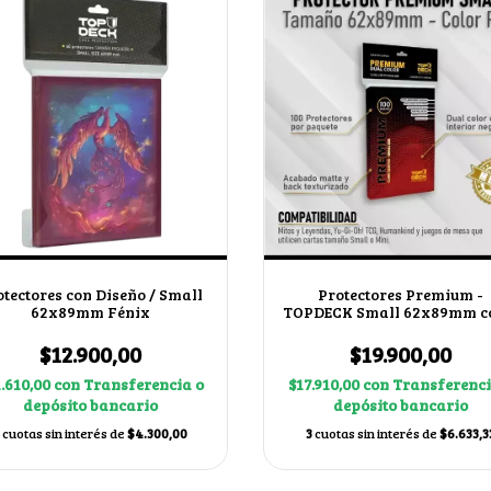
otectores con Diseño / Small
Protectores Premium -
62x89mm Fénix
TOPDECK Small 62x89mm c
Rojo
$12.900,00
$19.900,00
1.610,00
con
Transferencia o
$17.910,00
con
Transferenci
depósito bancario
depósito bancario
cuotas sin interés de
$4.300,00
3
cuotas sin interés de
$6.633,3