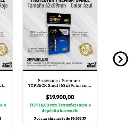
Playma
$
$40.410,0
dep
3
cuotas s
Protectores Premium -
olor
TOPDECK Small 62x89mm color
Azul
$19.900,00
a o
$17.910,00
con
Transferencia o
depósito bancario
3
3
cuotas sin interés de
$6.633,33