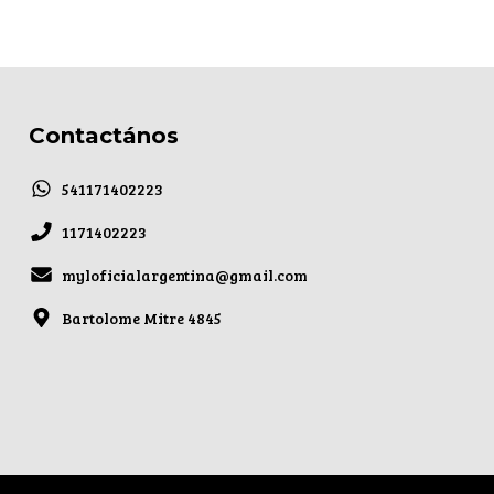
Contactános
541171402223
1171402223
myloficialargentina@gmail.com
Bartolome Mitre 4845