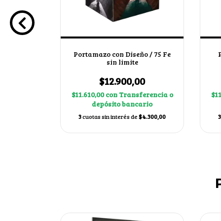
Portamazo con Diseño / 75 Fe
 - TOPDECK
sin limite
l
$12.900,00
0
$11.610,00
con
Transferencia o
$1
erencia o
depósito bancario
ario
3
cuotas sin interés de
$4.300,00
3
$3.083,33