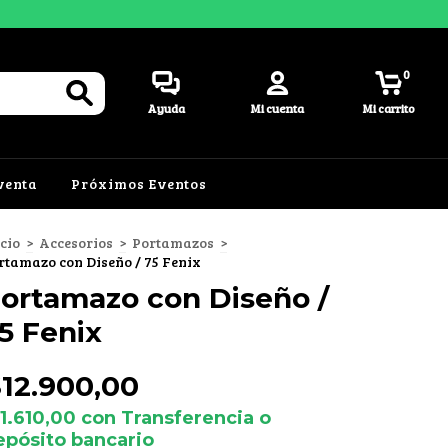
0
Ayuda
Mi cuenta
Mi carrito
venta
Próximos Eventos
icio
>
Accesorios
>
Portamazos
>
rtamazo con Diseño / 75 Fenix
ortamazo con Diseño /
5 Fenix
12.900,00
11.610,00
con
Transferencia o
epósito bancario