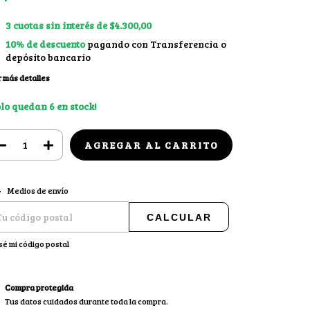
3
cuotas sin interés de
$4.300,00
10% de descuento
pagando con Transferencia o
depósito bancario
 más detalles
olo quedan
6
en stock!
CAMBIAR CP
regas para el CP:
Medios de envío
CALCULAR
sé mi código postal
Compra protegida
Tus datos cuidados durante toda la compra.