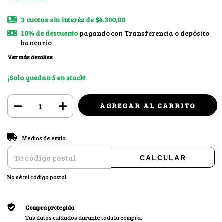
3
cuotas sin interés de
$4.300,00
10% de descuento
pagando con Transferencia o depósito
bancario
Ver más detalles
¡Solo quedan
5
en stock!
CAMBIAR CP
Entregas para el CP:
Medios de envío
CALCULAR
No sé mi código postal
Compra protegida
Tus datos cuidados durante toda la compra.