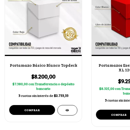
Portamazo Básico Blanco Topdeck
Portamazos Ese
XL 12
$8.200,00
$9.2
$7.380,00
con
Transferencia o depósito
bancario
$8.325,00
con
Trans
banc
3
cuotas sin interés de
$2.733,33
3
cuotas sin int