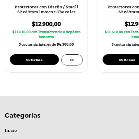
Protectores con Diseño / Small
Protectores con
62x89mm Invocar Chacales
62x89mm 
$12.900,00
$12.9
$11.610,00
con
Transferencia o depósito
$11.610,00
con
Tran
bancario
banc
3
cuotas sin interés de
$4.300,00
3
cuotas sin int
Categorías
Inicio