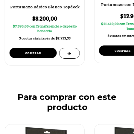
Portamazo con D
Portamazo Básico Blanco Topdeck
$12.9
$8.200,00
$11.610,00
con
Tran
$7.380,00
con
Transferencia o depósito
banc
bancario
3
cuotas sin int
3
cuotas sin interés de
$2.733,33
Para comprar con este
producto