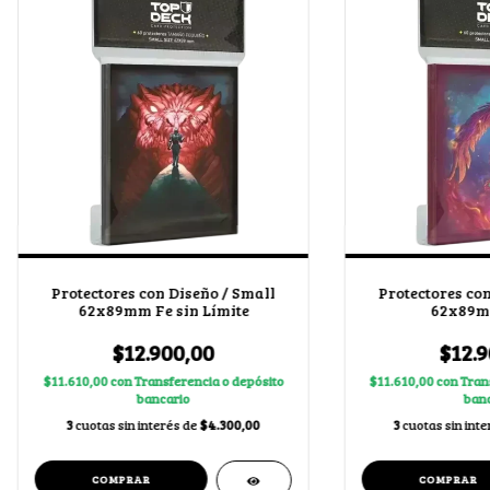
Protectores con Diseño / Small
Protectores con
62x89mm Fe sin Límite
62x89m
$12.900,00
$12.9
$11.610,00
con
Transferencia o depósito
$11.610,00
con
Tran
bancario
banc
3
cuotas sin interés de
$4.300,00
3
cuotas sin int