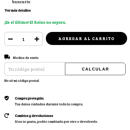
bancario
Ver más detalles
¡Es el último! El Reino no espera.
CAMBIAR CP
Entregas para el CP:
Medios de envío
CALCULAR
No sé mi código postal
Compra protegida
Tus datos cuidados durante toda la compra.
Cambios y devoluciones
Si no te gusta, podés cambiarlo por otro o devolverlo.