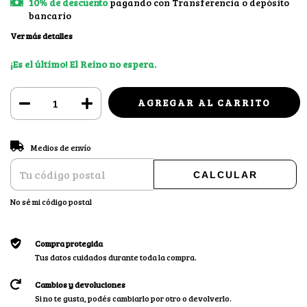
10% de descuento
pagando con Transferencia o depósito
bancario
Ver más detalles
¡Es el último! El Reino no espera.
CAMBIAR CP
Entregas para el CP:
Medios de envío
CALCULAR
No sé mi código postal
Compra protegida
Tus datos cuidados durante toda la compra.
Cambios y devoluciones
Si no te gusta, podés cambiarlo por otro o devolverlo.