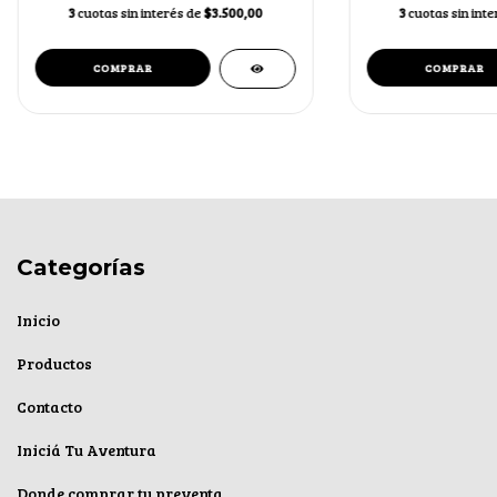
3
cuotas sin interés de
$3.500,00
3
cuotas sin int
Categorías
Inicio
Productos
Contacto
Iniciá Tu Aventura
Donde comprar tu preventa