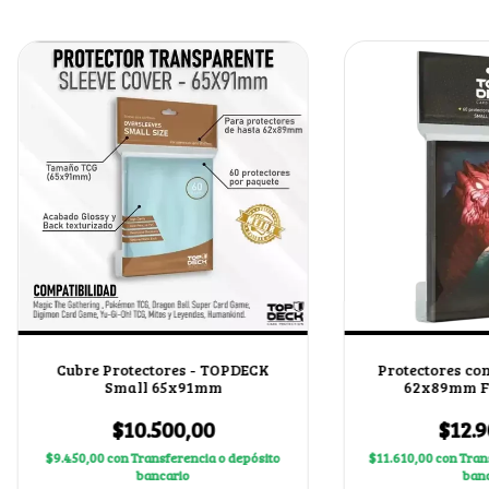
Cubre Protectores - TOPDECK
Protectores con
Small 65x91mm
62x89mm Fe
$10.500,00
$12.9
$9.450,00
con
Transferencia o depósito
$11.610,00
con
Tran
bancario
banc