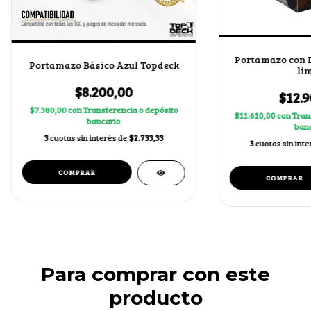
Portamazo con Di
Portamazo Básico Azul Topdeck
lim
$8.200,00
$12.9
$7.380,00
con
Transferencia o depósito
$11.610,00
con
Tran
bancario
banc
3
cuotas sin interés de
$2.733,33
3
cuotas sin int
Para comprar con este
producto