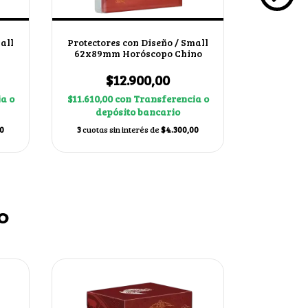
all
Protectores con Diseño / Small
Protector
62x89mm Horóscopo Chino
62x89mm
$12.900,00
$
a o
$11.610,00
con
Transferencia o
$11.610,0
depósito bancario
dep
0
3
cuotas sin interés de
$4.300,00
3
cuotas s
o