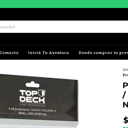
Contacto
Iniciá Tu Aventura
Donde comprar tu pre
In
Pr
P
/
N
$