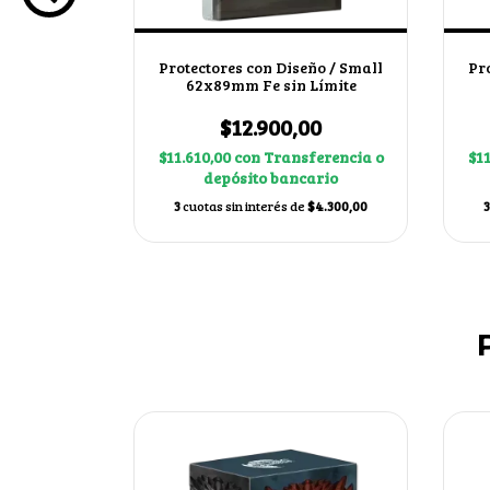
iales -
Protectores con Diseño / Small
Pr
89mm color
62x89mm Fe sin Límite
0
$12.900,00
erencia o
$11.610,00
con
Transferencia o
$1
ario
depósito bancario
$3.066,67
3
cuotas sin interés de
$4.300,00
3