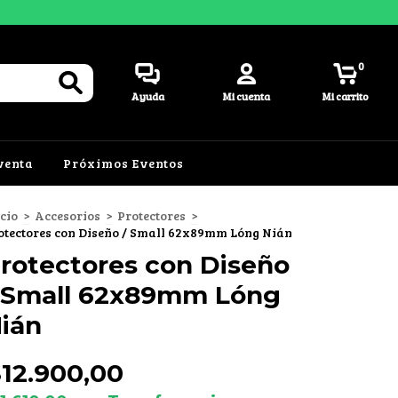
0
Ayuda
Mi cuenta
Mi carrito
venta
Próximos Eventos
icio
>
Accesorios
>
Protectores
>
otectores con Diseño / Small 62x89mm Lóng Nián
rotectores con Diseño
 Small 62x89mm Lóng
ián
12.900,00