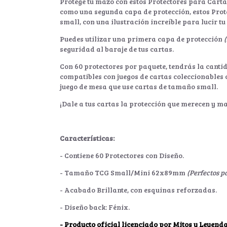
Protege tu mazo con estos Protectores para Carta
como una segunda capa de protección, estos Pro
small, con una ilustración increíble para lucir tu
Puedes utilizar una primera capa de protección
seguridad al baraje de tus cartas.
Con 60 protectores por paquete, tendrás la canti
compatibles con juegos de cartas coleccionables 
juego de mesa que use cartas de tamaño small.
¡Dale a tus cartas la protección que merecen y m
Características:
- Contiene 60 Protectores con Diseño.
- Tamaño TCG Small/Mini 62x89mm
(Perfectos p
- Acabado Brillante, con esquinas reforzadas.
- Diseño back: Fénix.
- Producto oficial licenciado por Mitos y Leyenda