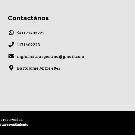
Contactános
541171402223
1171402223
myloficialargentina@gmail.com
Bartolome Mitre 4845
os reservados.
e arrepentimiento