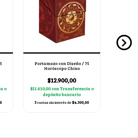
5
Portamazo con Diseño / 75
Portamazo 
Horóscopo Chino
$12.900,00
$
a o
$11.610,00
con
Transferencia o
$11.610,0
depósito bancario
dep
0
3
cuotas sin interés de
$4.300,00
3
cuotas s