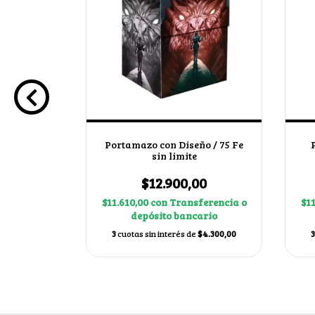
iseño /
Portamazo con Diseño / 75 Fe
nidas
sin limite
00
$12.900,00
ferencia o
$11.610,00
con
Transferencia o
$1
ario
depósito bancario
$4.300,00
3
cuotas sin interés de
$4.300,00
3