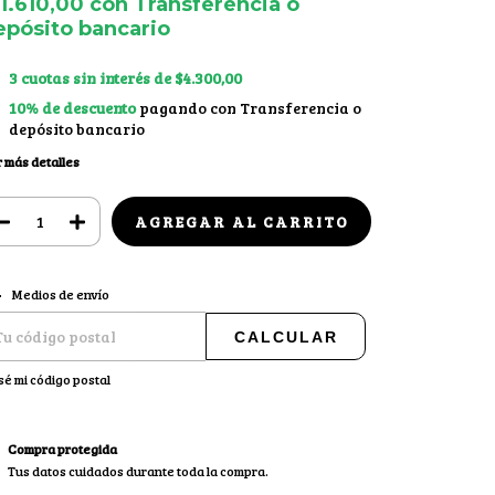
11.610,00
con
Transferencia o
epósito bancario
3
cuotas sin interés de
$4.300,00
10% de descuento
pagando con Transferencia o
depósito bancario
 más detalles
CAMBIAR CP
regas para el CP:
Medios de envío
CALCULAR
sé mi código postal
Compra protegida
Tus datos cuidados durante toda la compra.