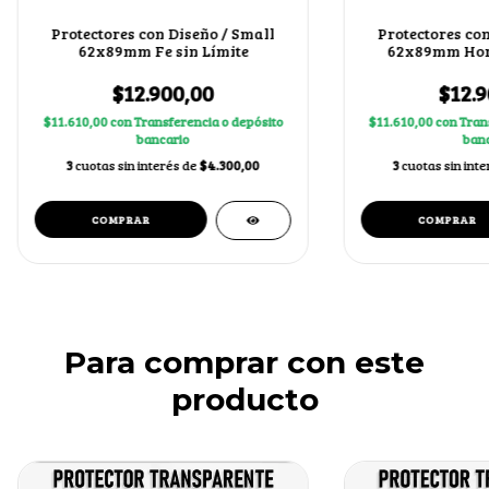
Protectores con Diseño / Small
Protectores con
62x89mm Fe sin Límite
62x89mm Hor
$12.900,00
$12.9
$11.610,00
con
Transferencia o depósito
$11.610,00
con
Tran
bancario
banc
3
cuotas sin interés de
$4.300,00
3
cuotas sin int
Para comprar con este
producto