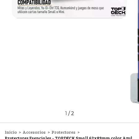
1
/
2
Inicio
>
Accesorios
>
Protectores
>
Protectores Esenciales - TOPDECK Small 62x89mm color Azul