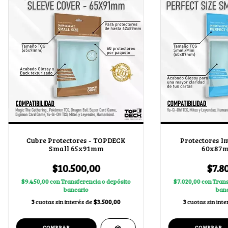
Cubre Protectores - TOPDECK
Protectores In
Small 65x91mm
60x87m
$10.500,00
$7.8
$9.450,00
con
Transferencia o depósito
$7.020,00
con
Trans
bancario
banc
3
cuotas sin interés de
$3.500,00
3
cuotas sin int