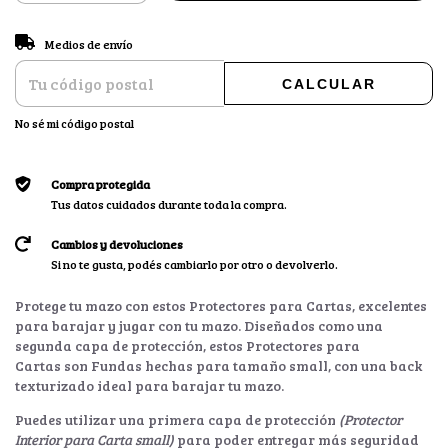
CAMBIAR CP
Entregas para el CP:
Medios de envío
CALCULAR
No sé mi código postal
Compra protegida
Tus datos cuidados durante toda la compra.
Cambios y devoluciones
Si no te gusta, podés cambiarlo por otro o devolverlo.
Protege tu mazo con estos Protectores para Cartas, excelentes
para barajar y jugar con tu mazo. Diseñados como una
segunda capa de protección, estos Protectores para
Cartas son Fundas hechas para tamaño small, con una back
texturizado ideal para barajar tu mazo.
Puedes utilizar una primera capa de protección
(Protector
Interior para Carta small)
para poder entregar más seguridad