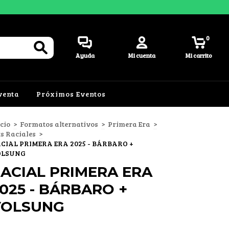
0
Ayuda
Mi cuenta
Mi carrito
venta
Próximos Eventos
icio
>
Formatos alternativos
>
Primera Era
>
ts Raciales
>
CIAL PRIMERA ERA 2025 - BÁRBARO +
OLSUNG
ACIAL PRIMERA ERA
025 - BÁRBARO +
VOLSUNG