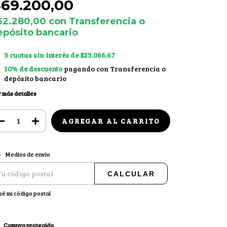
$69.200,00
62.280,00
con
Transferencia o
epósito bancario
3
cuotas sin interés de
$23.066,67
10% de descuento
pagando con Transferencia o
depósito bancario
 más detalles
CAMBIAR CP
regas para el CP:
Medios de envío
CALCULAR
sé mi código postal
Compra protegida