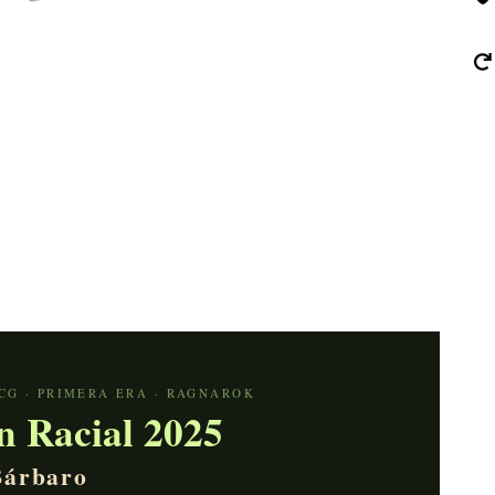
CG · PRIMERA ERA · RAGNAROK
n Racial 2025
Bárbaro