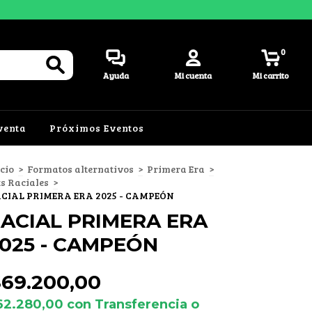
0
Ayuda
Mi cuenta
Mi carrito
venta
Próximos Eventos
icio
>
Formatos alternativos
>
Primera Era
>
ts Raciales
>
CIAL PRIMERA ERA 2025 - CAMPEÓN
ACIAL PRIMERA ERA
025 - CAMPEÓN
$69.200,00
62.280,00
con
Transferencia o