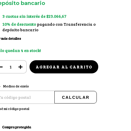
epósito bancario
3
cuotas sin interés de
$23.066,67
10% de descuento
pagando con Transferencia o
depósito bancario
 más detalles
olo quedan
4
en stock!
CAMBIAR CP
regas para el CP:
Medios de envío
CALCULAR
sé mi código postal
Compra protegida