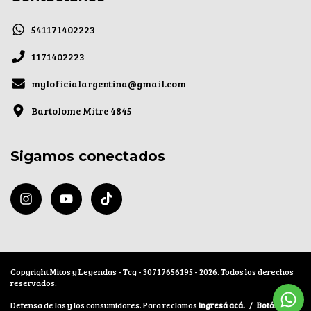
541171402223
1171402223
myloficialargentina@gmail.com
Bartolome Mitre 4845
Sigamos conectados
Copyright Mitos y Leyendas - Tcg - 30717656195 - 2026. Todos los derechos
reservados.
Defensa de las y los consumidores. Para reclamos
ingresá acá.
/
Botón de