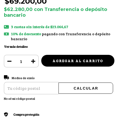
$69.200,00
$62.280,00
con
Transferencia o depósito
bancario
3
cuotas sin interés de
$23.066,67
10% de descuento
pagando con Transferencia o depósito
bancario
Ver más detalles
CAMBIAR CP
Entregas para el CP:
Medios de envío
CALCULAR
No sé mi código postal
Compra protegida