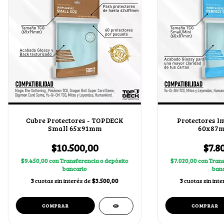
Cubre Protectores - TOPDECK
Protectores In
Small 65x91mm
60x87m
$10.500,00
$7.8
$9.450,00
con
Transferencia o depósito
$7.020,00
con
Trans
bancario
banc
3
cuotas sin interés de
$3.500,00
3
cuotas sin int