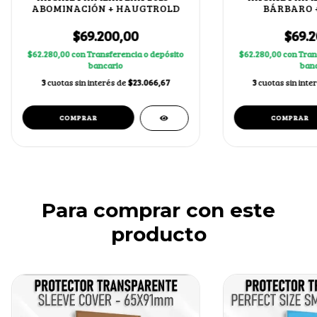
ABOMINACIÓN + HAUGTROLD
BÁRBARO 
$69.200,00
$69.2
$62.280,00
con
Transferencia o depósito
$62.280,00
con
Tran
bancario
banc
3
cuotas sin interés de
$23.066,67
3
cuotas sin inte
Para comprar con este
producto