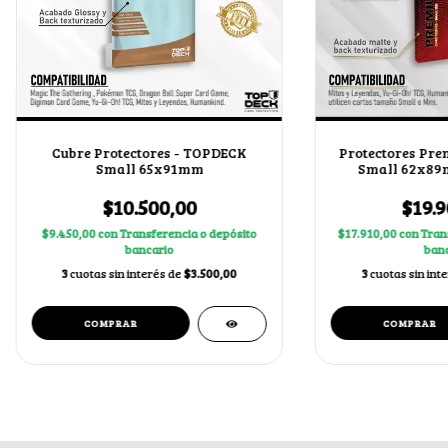
Cubre Protectores - TOPDECK
Protectores Pr
Small 65x91mm
Small 62x89m
$10.500,00
$19.9
$9.450,00
con
Transferencia o depósito
$17.910,00
con
Tran
bancario
banc
3
cuotas sin interés de
$3.500,00
3
cuotas sin int