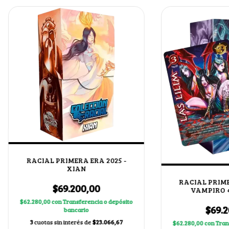
RACIAL PRIMERA ERA 2025 -
XIAN
RACIAL PRIME
$69.200,00
VAMPIRO +
$62.280,00
con
Transferencia o depósito
$69.2
bancario
3
cuotas sin interés de
$23.066,67
$62.280,00
con
Tran