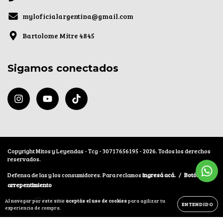
myloficialargentina@gmail.com
Bartolome Mitre 4845
Sigamos conectados
Copyright Mitos y Leyendas - Tcg - 30717656195 - 2026. Todos los derechos
reservados.
Defensa de las y los consumidores. Para reclamos
ingresá acá.
/
Botón de
arrepentimiento
Al navegar por este sitio
aceptás el uso de cookies
para agilizar tu
ENTENDIDO
experiencia de compra.