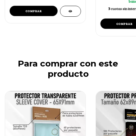
banc
3
cuotas sin inte
Para comprar con este
producto