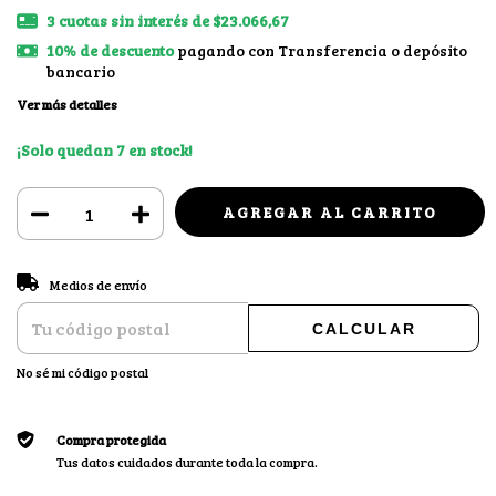
3
cuotas sin interés de
$23.066,67
10% de descuento
pagando con Transferencia o depósito
bancario
Ver más detalles
¡Solo quedan
7
en stock!
CAMBIAR CP
Entregas para el CP:
Medios de envío
CALCULAR
No sé mi código postal
Compra protegida
Tus datos cuidados durante toda la compra.