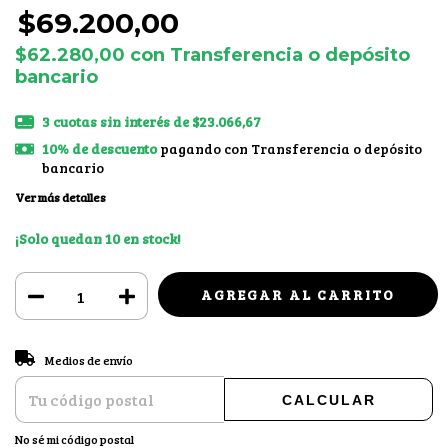
$69.200,00
$62.280,00
con
Transferencia o depósito
bancario
3
cuotas sin interés de
$23.066,67
10% de descuento
pagando con Transferencia o depósito
bancario
Ver más detalles
¡Solo quedan
10
en stock!
CAMBIAR CP
Entregas para el CP:
Medios de envío
CALCULAR
No sé mi código postal