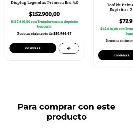
Display Leyendas Primera Era 4.0
Toolkit Prime
Espíritu + 
$152.900,00
$72.9
$137.610,00
con
Transferencia o depósito
bancario
$65.610,00
con
Tran
banc
3
cuotas sin interés de
$50.966,67
3
cuotas sin inte
Para comprar con este
producto