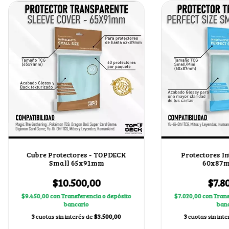
Cubre Protectores - TOPDECK
Protectores In
Small 65x91mm
60x87m
$10.500,00
$7.8
$9.450,00
con
Transferencia o depósito
$7.020,00
con
Trans
bancario
banc
3
cuotas sin interés de
$3.500,00
3
cuotas sin int