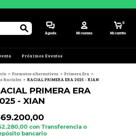
0
Ayuda
Mi cuenta
Mi carrito
venta
Próximos Eventos
icio
>
Formatos alternativos
>
Primera Era
>
ts Raciales
>
RACIAL PRIMERA ERA 2025 - XIAN
ACIAL PRIMERA ERA
025 - XIAN
$69.200,00
62.280,00
con
Transferencia o
epósito bancario