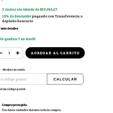
3
cuotas sin interés de
$23.066,67
10% de descuento
pagando con Transferencia o
depósito bancario
 más detalles
olo quedan
7
en stock!
CAMBIAR CP
regas para el CP:
Medios de envío
CALCULAR
sé mi código postal
Compra protegida
Tus datos cuidados durante toda la compra.