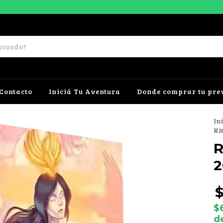
Contacto
Iniciá Tu Aventura
Donde comprar tu pre
In
Ki
R
2
$
d