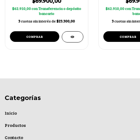
$69.900,00
$69.9
$62.910,00
con
Transferencia o depósito
$62.910,00
con
Tran
bancario
banc
3
cuotas sin interés de
$23.300,00
3
cuotas sin inte
Categorías
Inicio
Productos
Contacto