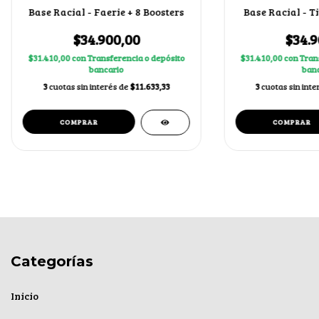
Base Racial - Faerie + 8 Boosters
Base Racial - Ti
$34.900,00
$34.9
$31.410,00
con
Transferencia o depósito
$31.410,00
con
Tran
bancario
banc
3
cuotas sin interés de
$11.633,33
3
cuotas sin int
Categorías
Inicio