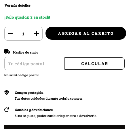
Ver más detalles
¡Solo quedan
2
en stock!
CAMBIAR CP
Entregas para el CP:
Medios de envío
CALCULAR
No sé mi código postal
Compra protegida
Tus datos cuidados durante toda la compra.
Cambios y devoluciones
Si no te gusta, podés cambiarlo por otro o devolverlo.