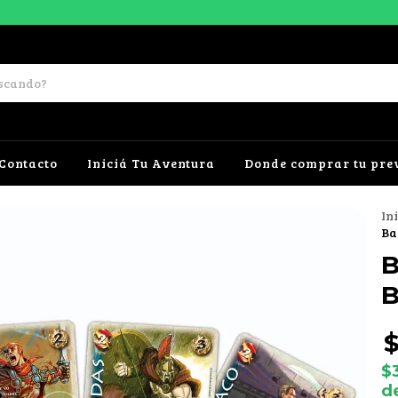
Contacto
Iniciá Tu Aventura
Donde comprar tu pre
In
Ba
B
B
$
d