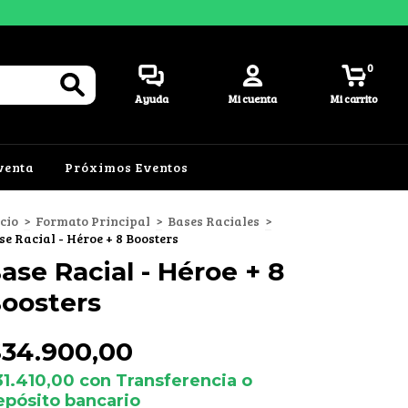
0
Ayuda
Mi cuenta
Mi carrito
venta
Próximos Eventos
icio
>
Formato Principal
>
Bases Raciales
>
se Racial - Héroe + 8 Boosters
ase Racial - Héroe + 8
oosters
$34.900,00
31.410,00
con
Transferencia o
epósito bancario