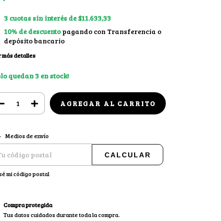
3
cuotas sin interés de
$11.633,33
10% de descuento
pagando con Transferencia o
depósito bancario
 más detalles
olo quedan
3
en stock!
CAMBIAR CP
regas para el CP:
Medios de envío
CALCULAR
sé mi código postal
Compra protegida
Tus datos cuidados durante toda la compra.