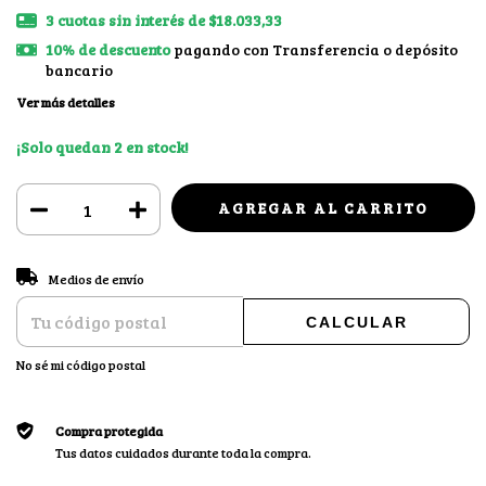
3
cuotas sin interés de
$18.033,33
10% de descuento
pagando con Transferencia o depósito
bancario
Ver más detalles
¡Solo quedan
2
en stock!
CAMBIAR CP
Entregas para el CP:
Medios de envío
CALCULAR
No sé mi código postal
Compra protegida
Tus datos cuidados durante toda la compra.