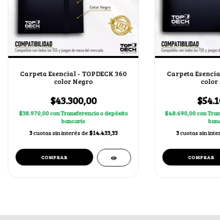
Carpeta Esencial - TOPDECK 360
Carpeta Esencia
color Negro
color
$43.300,00
$54.1
$38.970,00
con
Transferencia o depósito
$48.690,00
con
Tran
bancario
banc
3
cuotas sin interés de
$14.433,33
3
cuotas sin inte