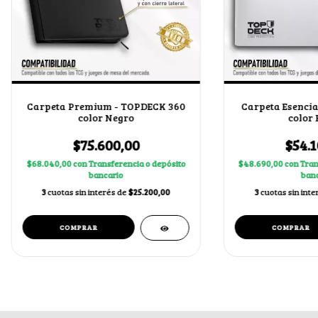
Carpeta Premium - TOPDECK 360
Carpeta Esencia
color Negro
color 
$75.600,00
$54.1
$68.040,00
con
Transferencia o depósito
$48.690,00
con
Tran
bancario
banc
3
cuotas sin interés de
$25.200,00
3
cuotas sin inte