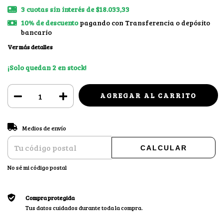
3
cuotas sin interés de
$18.033,33
10% de descuento
pagando con Transferencia o depósito
bancario
Ver más detalles
¡Solo quedan
2
en stock!
CAMBIAR CP
Entregas para el CP:
Medios de envío
CALCULAR
No sé mi código postal
Compra protegida
Tus datos cuidados durante toda la compra.