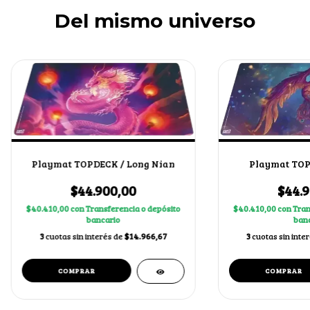
Del mismo universo
Playmat TOPDECK / Long Nian
Playmat TOP
$44.900,00
$44.9
$40.410,00
con
Transferencia o depósito
$40.410,00
con
Tran
bancario
banc
3
cuotas sin interés de
$14.966,67
3
cuotas sin inte