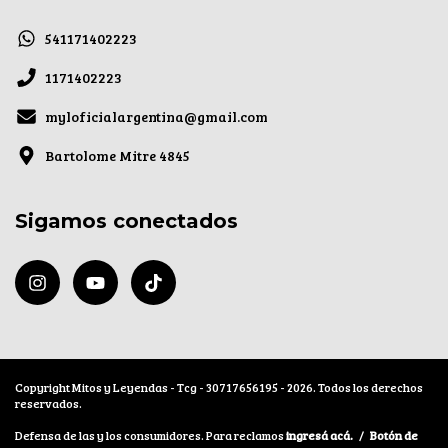
541171402223
1171402223
myloficialargentina@gmail.com
Bartolome Mitre 4845
Sigamos conectados
Copyright Mitos y Leyendas - Tcg - 30717656195 - 2026. Todos los derechos
reservados.
Defensa de las y los consumidores. Para reclamos
ingresá acá.
/
Botón de