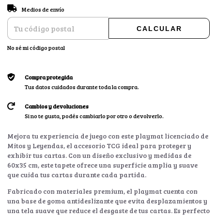
CAMBIAR CP
Entregas para el CP:
Medios de envío
CALCULAR
No sé mi código postal
Compra protegida
Tus datos cuidados durante toda la compra.
Cambios y devoluciones
Si no te gusta, podés cambiarlo por otro o devolverlo.
Mejora tu experiencia de juego con este playmat licenciado de
Mitos y Leyendas, el accesorio TCG ideal para proteger y
exhibir tus cartas. Con un diseño exclusivo y medidas de
60x35 cm, este tapete ofrece una superficie amplia y suave
que cuida tus cartas durante cada partida.
Fabricado con materiales premium, el playmat cuenta con
una base de goma antideslizante que evita desplazamientos y
una tela suave que reduce el desgaste de tus cartas. Es perfecto