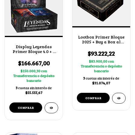
Lootbox Primer Bloque
2025 + Buy a Box al
Display Leyendas
Azar
Primer Bloque 4.0 + 1
$93.222,22
BUY A BOX
$166.667,00
$83.900,00
con
Transferencia o depósito
$150.000,30
con
bancario
Transferencia o depósito
3
cuotas sin interés de
bancario
$31.074,07
3
cuotas sin interés de
$55.555,67