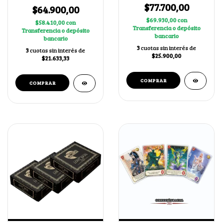
$77.700,00
$64.900,00
$69.930,00
con
$58.410,00
con
Transferencia o depósito
Transferencia o depósito
bancario
bancario
3
cuotas sin interés de
3
cuotas sin interés de
$25.900,00
$21.633,33