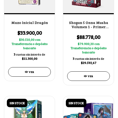
Mazo Inicial Dragón
Shogun 5 Onna Musha
Volumen 1 - Primer
Bloque + 1 BUY A BOX
$33.900,00
$88.778,00
$30.510,00
con
Transferencia o depósito
$79.900,20
con
bancario
Transferencia o depósito
bancario
3
cuotas sin interés de
$11.300,00
3
cuotas sin interés de
$29.592,67
VER
VER
SIN STOCK
SIN STOCK