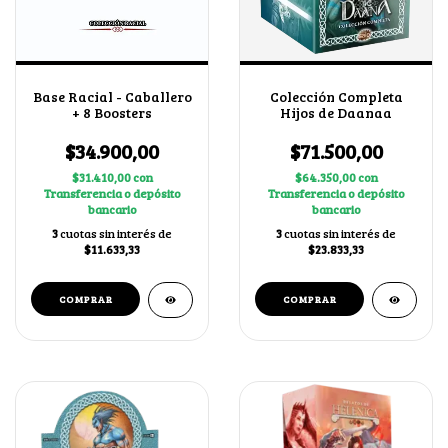
Base Racial - Caballero
Colección Completa
+ 8 Boosters
Hijos de Daanaa
$34.900,00
$71.500,00
$31.410,00
con
$64.350,00
con
Transferencia o depósito
Transferencia o depósito
bancario
bancario
3
cuotas sin interés de
3
cuotas sin interés de
$11.633,33
$23.833,33