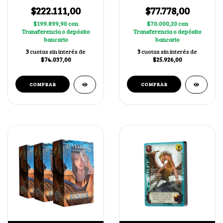
$222.111,00
$77.778,00
$199.899,90
con
$70.000,20
con
Transferencia o depósito
Transferencia o depósito
bancario
bancario
3
cuotas sin interés de
3
cuotas sin interés de
$74.037,00
$25.926,00