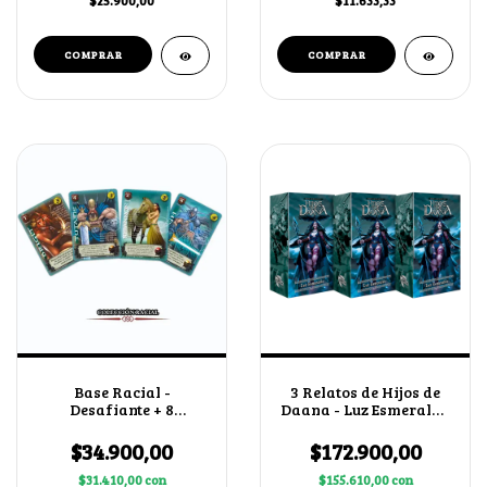
$25.900,00
$11.633,33
Base Racial -
3 Relatos de Hijos de
Desafiante + 8
Daana - Luz Esmeralda
Boosterss
+ 2 cartas secretas al
azar
$34.900,00
$172.900,00
$31.410,00
con
$155.610,00
con