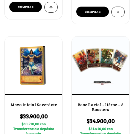
Mazo Inicial Sacerdote
Base Racial - Héroe + 8
Boosters
$33.900,00
$34.900,00
$30.510,00
con
Transferencia o depósito
$31.410,00
con
bancario
Transferencia o depósito