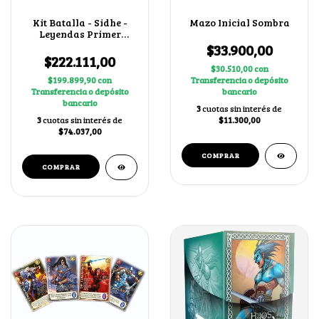
Kit Batalla - Sidhe -
Mazo Inicial Sombra
Leyendas Primer
Bloque 4.0 X3
$33.900,00
$222.111,00
$30.510,00
con
$199.899,90
con
Transferencia o depósito
Transferencia o depósito
bancario
bancario
3
cuotas sin interés de
3
cuotas sin interés de
$11.300,00
$74.037,00