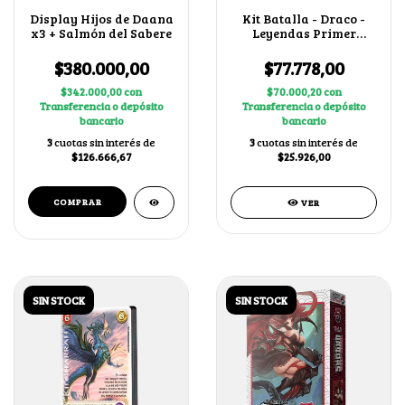
Display Hijos de Daana
Kit Batalla - Draco -
x3 + Salmón del Sabere
Leyendas Primer
Bloque 4.0
$380.000,00
$77.778,00
$342.000,00
con
$70.000,20
con
Transferencia o depósito
Transferencia o depósito
bancario
bancario
3
cuotas sin interés de
3
cuotas sin interés de
$126.666,67
$25.926,00
VER
SIN STOCK
SIN STOCK