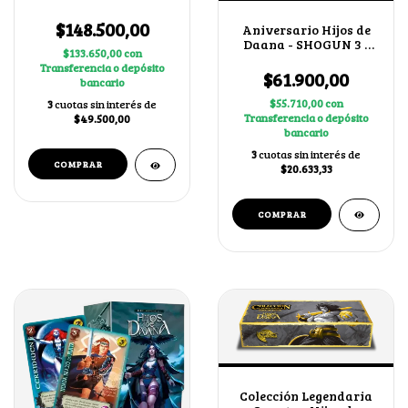
$148.500,00
Aniversario Hijos de
Daana - SHOGUN 3 -
$133.650,00
con
Arte alternativo
Transferencia o depósito
Japonés
$61.900,00
bancario
$55.710,00
con
3
cuotas sin interés de
Transferencia o depósito
$49.500,00
bancario
3
cuotas sin interés de
$20.633,33
Colección Legendaria