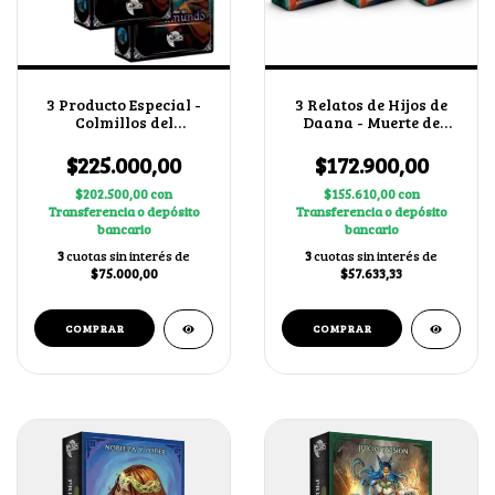
3 Producto Especial -
3 Relatos de Hijos de
Colmillos del
Daana - Muerte de
Inframundo
Cuchulain + 2 cartas
secretas al azar
$225.000,00
$172.900,00
$202.500,00
con
$155.610,00
con
Transferencia o depósito
Transferencia o depósito
bancario
bancario
3
cuotas sin interés de
3
cuotas sin interés de
$75.000,00
$57.633,33