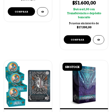
$51.600,00
$46.440,00
con
Transferencia o depósito
bancario
3
cuotas sin interés de
$17.200,00
SIN STOCK