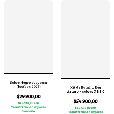
Sobre Negro sorpresa
(lootbox 2025)
Kit de Batalla Rey
Arturo + sobres PB 3.0
$29.900,00
$54.900,00
$26.910,00
con
Transferencia o depósito
$49.410,00
con
bancario
Transferencia o depósito