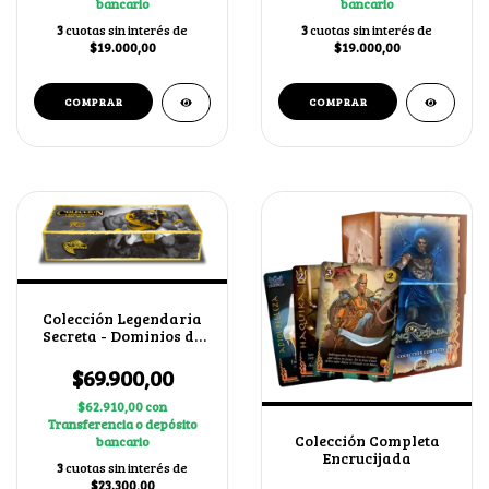
bancario
bancario
3
cuotas sin interés de
3
cuotas sin interés de
$19.000,00
$19.000,00
Colección Legendaria
Secreta - Dominios de
Ra
$69.900,00
$62.910,00
con
Transferencia o depósito
Colección Completa
bancario
Encrucijada
3
cuotas sin interés de
$23.300,00