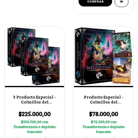
3 Producto Especial -
Producto Especial -
Colmillos del
Colmillos del
Inframundo
Inframundo
$225.000,00
$78.000,00
$202.500,00
con
$70.200,00
con
Transferencia o depósito
Transferencia o depósito
bancario
bancario