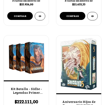
3
cuotas sin interés de
3
cuotas sin interés de
$25.926,00
$21.633,33
Kit Batalla - Sidhe -
Leyendas Primer
Bloque 4.0 X3
$222.111,00
Aniversario Hijos de