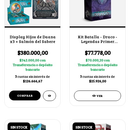
Display Hijos de Daana
Kit Batalla - Draco -
x3 + Salmón del Sabere
Leyendas Primer
Bloque 4.0
$380.000,00
$77.778,00
$342.000,00
con
$70.000,20
con
Transferencia o depósito
Transferencia o depósito
bancario
bancario
3
cuotas sin interés de
3
cuotas sin interés de
$126.666,67
$25.926,00
VER
SIN STOCK
SIN STOCK