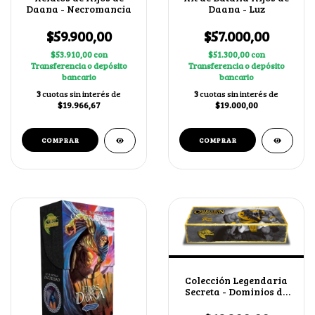
Daana - Necromancia
Daana - Luz
$59.900,00
$57.000,00
$53.910,00
con
$51.300,00
con
Transferencia o depósito
Transferencia o depósito
bancario
bancario
3
cuotas sin interés de
3
cuotas sin interés de
$19.966,67
$19.000,00
Colección Legendaria
Secreta - Dominios de
Ra