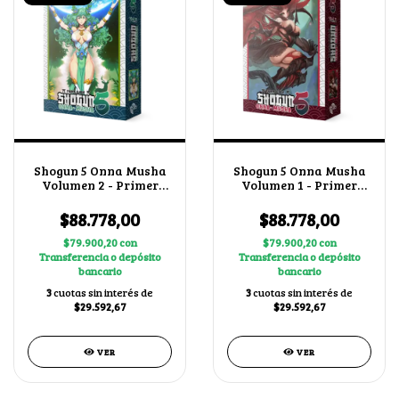
Shogun 5 Onna Musha
Shogun 5 Onna Musha
Volumen 2 - Primer
Volumen 1 - Primer
Bloque + 1 BUY A BOX
Bloque + 1 BUY A BOX
$88.778,00
$88.778,00
$79.900,20
con
$79.900,20
con
Transferencia o depósito
Transferencia o depósito
bancario
bancario
3
cuotas sin interés de
3
cuotas sin interés de
$29.592,67
$29.592,67
VER
VER