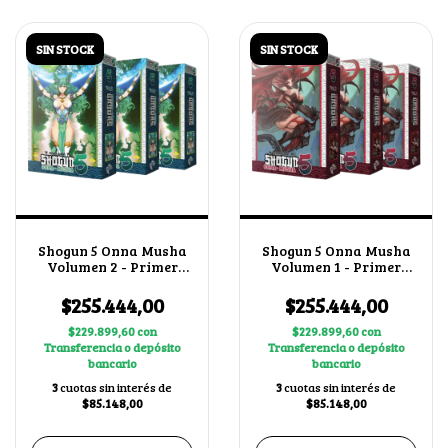
SIN STOCK
SIN STOCK
Shogun 5 Onna Musha
Shogun 5 Onna Musha
Volumen 2 - Primer
Volumen 1 - Primer
Bloque + 1 BUY A BOX
Bloque + 1 BUY A BOX
X3
X3
$255.444,00
$255.444,00
$229.899,60
con
$229.899,60
con
Transferencia o depósito
Transferencia o depósito
bancario
bancario
3
cuotas sin interés de
3
cuotas sin interés de
$85.148,00
$85.148,00