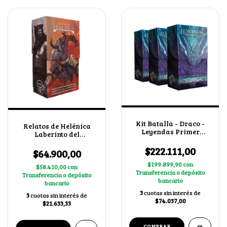
Kit Batalla - Draco -
Relatos de Helénica
Leyendas Primer
Laberinto del
Bloque 4.0 X3
Minotauro
$222.111,00
$64.900,00
$199.899,90
con
$58.410,00
con
Transferencia o depósito
Transferencia o depósito
bancario
bancario
3
cuotas sin interés de
3
cuotas sin interés de
$74.037,00
$21.633,33