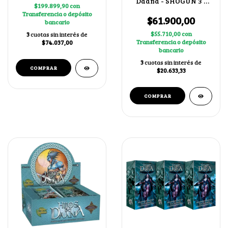
Daana - SHOGUN 3 -
$199.899,90
con
Arte alternativo
Transferencia o depósito
Japonés
$61.900,00
bancario
$55.710,00
con
3
cuotas sin interés de
Transferencia o depósito
$74.037,00
bancario
3
cuotas sin interés de
$20.633,33