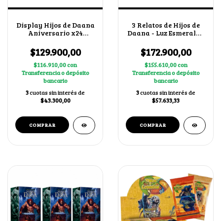
Display Hijos de Daana
3 Relatos de Hijos de
Aniversario x24
Daana - Luz Esmeralda
Boosters
+ 2 cartas secretas al
azar
$129.900,00
$172.900,00
$116.910,00
con
$155.610,00
con
Transferencia o depósito
Transferencia o depósito
bancario
bancario
3
cuotas sin interés de
3
cuotas sin interés de
$43.300,00
$57.633,33