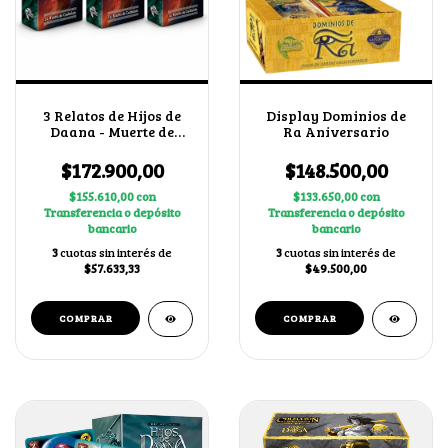
3 Relatos de Hijos de
Display Dominios de
Daana - Muerte de
Ra Aniversario
Cuchulain + 2 cartas
secretas al azar
$172.900,00
$148.500,00
$155.610,00
con
$133.650,00
con
Transferencia o depósito
Transferencia o depósito
bancario
bancario
3
cuotas sin interés de
3
cuotas sin interés de
$57.633,33
$49.500,00