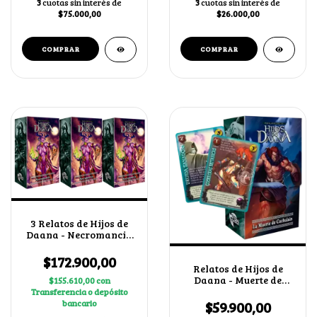
3
cuotas sin interés de
3
cuotas sin interés de
$75.000,00
$26.000,00
3 Relatos de Hijos de
Daana - Necromancia
+ 2 cartas secretas al
azar
$172.900,00
Relatos de Hijos de
Daana - Muerte de
$155.610,00
con
Cuchulain
Transferencia o depósito
bancario
$59.900,00