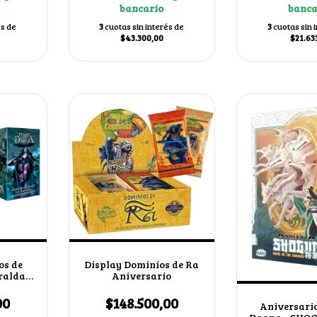
bancario
banca
és de
3
cuotas sin interés de
3
cuotas sin 
$43.300,00
$21.63
os de
Display Dominios de Ra
ralda +
Aniversario
al azar
00
$148.500,00
Aniversario