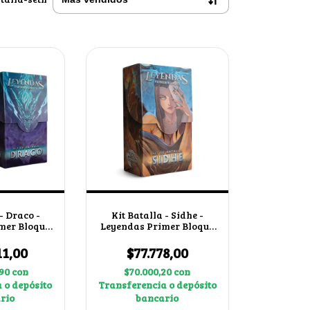
- Draco -
Kit Batalla - Sidhe -
mer Bloque
Leyendas Primer Bloque
X3
4.0
11,00
$77.778,00
,90
con
$70.000,20
con
 o depósito
Transferencia o depósito
rio
bancario