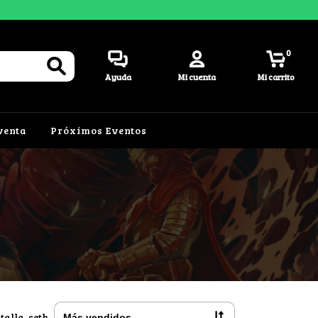
0
Ayuda
Mi cuenta
Mi carrito
venta
Próximos Eventos
talla-seth