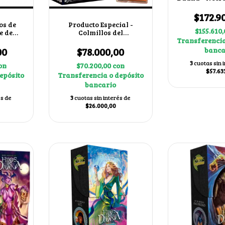
cartas secret
$172.9
os de
Producto Especial -
$155.610
e de
Colmillos del
artas
Inframundo
Transferencia
zar
00
$78.000,00
banca
3
cuotas sin 
on
$70.200,00
con
$57.63
epósito
Transferencia o depósito
bancario
és de
3
cuotas sin interés de
$26.000,00