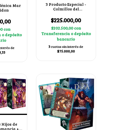
3 Producto Especial -
elénica Mar
Colmillos del
eidon
Inframundo
$225.000,00
0,00
$202.500,00
con
00
con
Transferencia o depósito
 o depósito
bancario
rio
3
cuotas sin interés de
interés de
$75.000,00
3,33
 Hijos de
omancia + 2