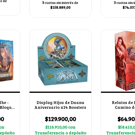
és de
3
cuotas sin interés de
3
cuotas sin 
$158.889,00
$74.03
dhe -
Display Hijos de Daana
Relatos de
 Bloque
Aniversario x24 Boosters
Camino d
00
$129.900,00
$64.90
on
$116.910,00
con
$58.410,
epósito
Transferencia o depósito
Transferencia