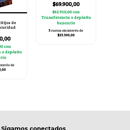
$69.900,00
$62.910,00
con
Transferencia o depósito
 Hijos de
bancario
scuridad
3
cuotas sin interés de
$23.300,00
0,00
00
con
 o depósito
rio
interés de
0,00
Sigamos conectados