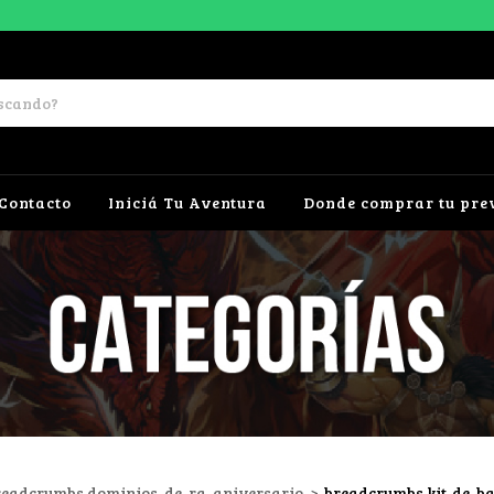
Contacto
Iniciá Tu Aventura
Donde comprar tu pre
readcrumbs.dominios-de-ra-aniversario
>
breadcrumbs.kit-de-ba