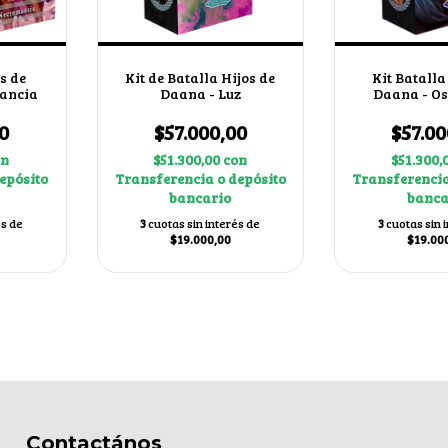
s de
Kit de Batalla Hijos de
Kit Batalla
ancia
Daana - Luz
Daana - O
0
$57.000,00
$57.00
on
$51.300,00
con
$51.300,
epósito
Transferencia o depósito
Transferencia
bancario
banca
és de
3
cuotas sin interés de
3
cuotas sin 
$19.000,00
$19.00
Contactános