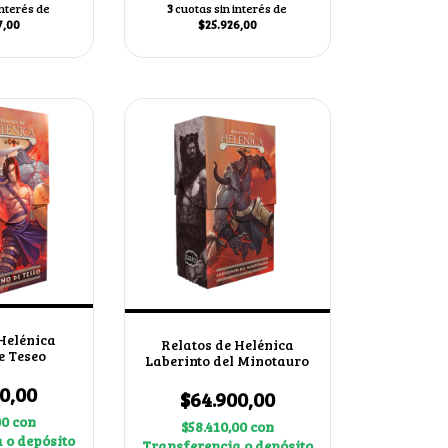
interés de
3
cuotas sin interés de
7,00
$25.926,00
 Helénica
Relatos de Helénica
e Teseo
Laberinto del Minotauro
0,00
$64.900,00
00
con
$58.410,00
con
 o depósito
Transferencia o depósito