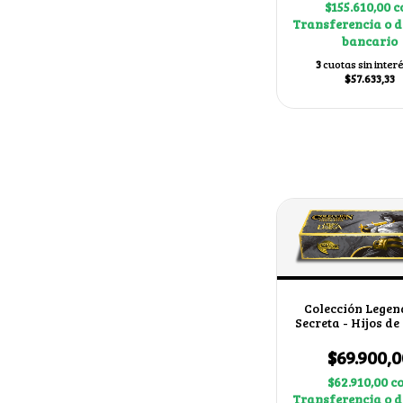
$155.610,00
c
Transferencia o d
bancario
3
cuotas sin inter
$57.633,33
Colección Legen
Secreta - Hijos d
$69.900,0
$62.910,00
c
Transferencia o d