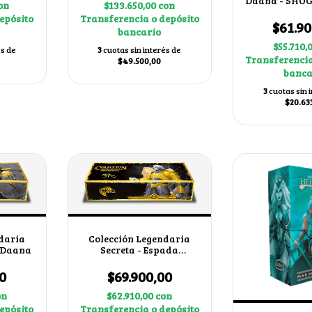
Daana - SHOG
on
$133.650,00
con
alternativ
epósito
Transferencia o depósito
$61.90
bancario
$55.710,
és de
3
cuotas sin interés de
Transferencia
$49.500,00
banca
3
cuotas sin 
$20.63
daria
Colección Legendaria
e Daana
Secreta - Espada
Sagrada
0
$69.900,00
on
$62.910,00
con
epósito
Transferencia o depósito