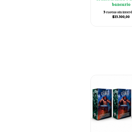
bancario
3
cuotas sin inter
$23.300,00