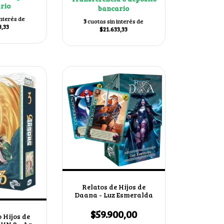
rio
bancario
interés de
3
cuotas sin interés de
3,33
$21.633,33
Relatos de Hijos de
Daana - Luz Esmeralda
$59.900,00
 Hijos de