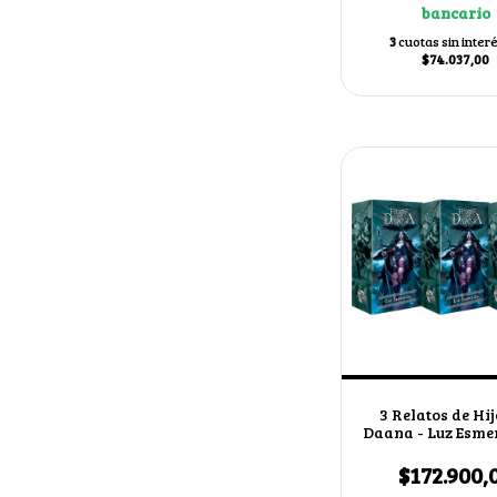
bancario
3
cuotas sin inter
$74.037,00
3 Relatos de Hij
Daana - Luz Esme
2 cartas secretas 
$172.900,