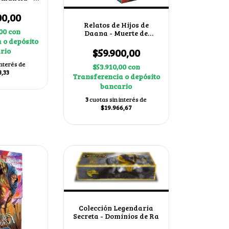
as al azar
00,00
Relatos de Hijos de
,00
con
Daana - Muerte de
Cuchulain
 o depósito
$59.900,00
rio
interés de
$53.910,00
con
3,33
Transferencia o depósito
bancario
3
cuotas sin interés de
$19.966,67
Colección Legendaria
Secreta - Dominios de Ra