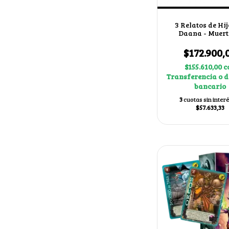
3 Relatos de Hij
Daana - Muert
Cuchulain + 2 c
secretas al a
$172.900,
$155.610,00
c
Transferencia o d
bancario
3
cuotas sin inter
$57.633,33