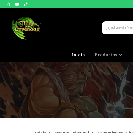
Inicio
Productos
Inicio
>
Formato Principal
>
Lanzamientos
>
b