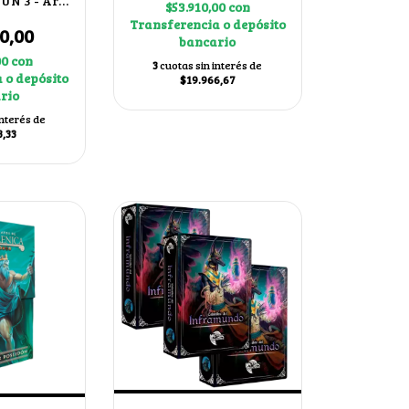
UN 3 - Arte
$53.910,00
con
o Japonés
Transferencia o depósito
0,00
bancario
00
con
3
cuotas sin interés de
 o depósito
$19.966,67
rio
interés de
3,33