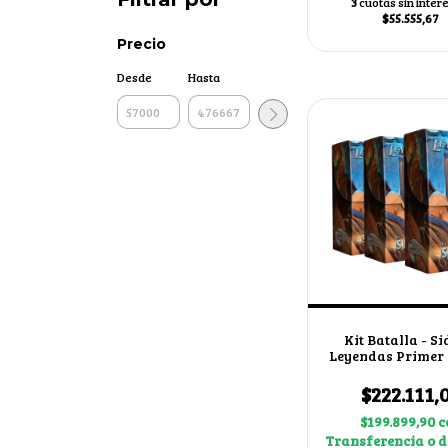
3
cuotas sin inter
$55.555,67
Precio
Desde
Hasta
Kit Batalla - Si
Leyendas Primer
4.0 X3
$222.111,
$199.899,90
c
Transferencia o d