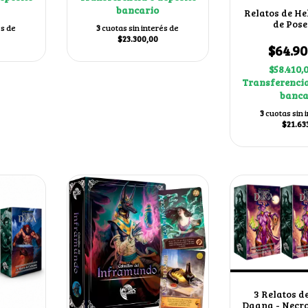
bancario
Relatos de H
de Pos
és de
3
cuotas sin interés de
$23.300,00
$64.90
$58.410,
Transferencia
banca
3
cuotas sin 
$21.63
3 Relatos de
Daana - Necr