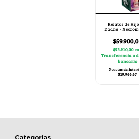
Relatos de Hijo
Daana - Necrom
$59.900,0
$53.910,00
c
Transferencia o d
bancario
3
cuotas sin inter
$19.966,67
Categorías