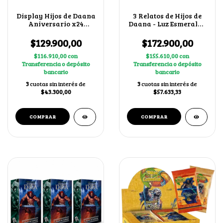
Display Hijos de Daana
3 Relatos de Hijos de
Aniversario x24
Daana - Luz Esmeralda
Boosters
+ 2 cartas secretas al
azar
$129.900,00
$172.900,00
$116.910,00
con
$155.610,00
con
Transferencia o depósito
Transferencia o depósito
bancario
bancario
3
cuotas sin interés de
3
cuotas sin interés de
$43.300,00
$57.633,33