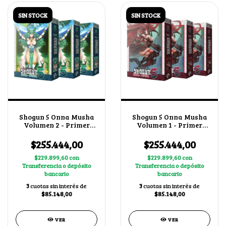
SIN STOCK
SIN STOCK
Shogun 5 Onna Musha
Shogun 5 Onna Musha
Volumen 2 - Primer
Volumen 1 - Primer
Bloque + 1 BUY A BOX
Bloque + 1 BUY A BOX
X3
X3
$255.444,00
$255.444,00
$229.899,60
con
$229.899,60
con
Transferencia o depósito
Transferencia o depósito
bancario
bancario
3
cuotas sin interés de
3
cuotas sin interés de
$85.148,00
$85.148,00
VER
VER