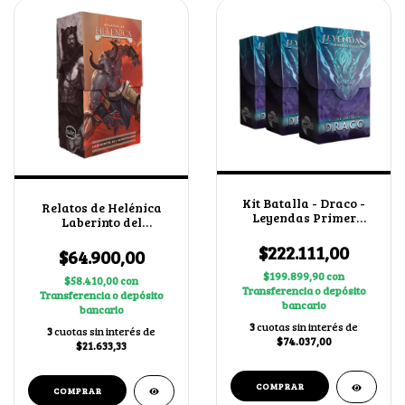
Kit Batalla - Draco -
Relatos de Helénica
Leyendas Primer
Laberinto del
Bloque 4.0 X3
Minotauro
$222.111,00
$64.900,00
$199.899,90
con
$58.410,00
con
Transferencia o depósito
Transferencia o depósito
bancario
bancario
3
cuotas sin interés de
3
cuotas sin interés de
$74.037,00
$21.633,33