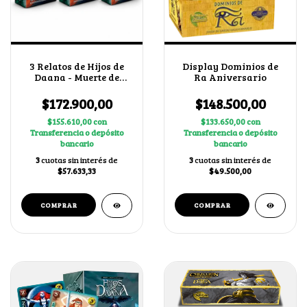
3 Relatos de Hijos de
Display Dominios de
Daana - Muerte de
Ra Aniversario
Cuchulain + 2 cartas
secretas al azar
$172.900,00
$148.500,00
$155.610,00
con
$133.650,00
con
Transferencia o depósito
Transferencia o depósito
bancario
bancario
3
cuotas sin interés de
3
cuotas sin interés de
$57.633,33
$49.500,00