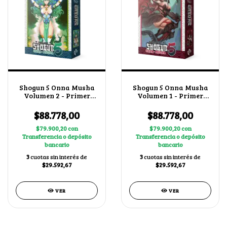
Shogun 5 Onna Musha
Shogun 5 Onna Musha
Volumen 2 - Primer
Volumen 1 - Primer
Bloque + 1 BUY A BOX
Bloque + 1 BUY A BOX
$88.778,00
$88.778,00
$79.900,20
con
$79.900,20
con
Transferencia o depósito
Transferencia o depósito
bancario
bancario
3
cuotas sin interés de
3
cuotas sin interés de
$29.592,67
$29.592,67
VER
VER