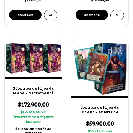
$75.000,00
$26.000,00
3 Relatos de Hijos de
Daana - Necromancia
+ 2 cartas secretas al
azar
$172.900,00
Relatos de Hijos de
Daana - Muerte de
$155.610,00
con
Cuchulain
Transferencia o depósito
bancario
$59.900,00
3
cuotas sin interés de
$53.910,00
con