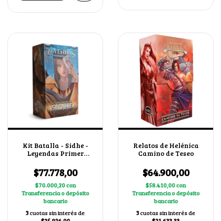
Kit Batalla - Sidhe -
Relatos de Helénica
Leyendas Primer
Camino de Teseo
Bloque 4.0
$77.778,00
$64.900,00
$70.000,20
con
$58.410,00
con
Transferencia o depósito
Transferencia o depósito
bancario
bancario
3
cuotas sin interés de
3
cuotas sin interés de
$25.926,00
$21.633,33