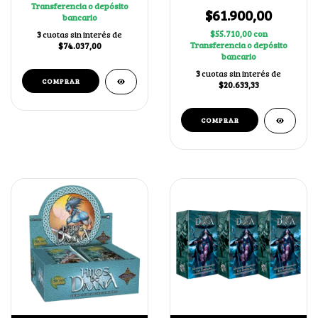
Transferencia o depósito
Japonés
$61.900,00
bancario
$55.710,00
con
3
cuotas sin interés de
Transferencia o depósito
$74.037,00
bancario
3
cuotas sin interés de
$20.633,33