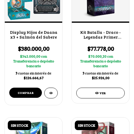
Display Hijos de Daana
Kit Batalla - Draco -
x3 + Salmón del Sabere
Leyendas Primer
Bloque 4.0
$380.000,00
$77.778,00
$342.000,00
con
$70.000,20
con
Transferencia o depósito
Transferencia o depósito
bancario
bancario
3
cuotas sin interés de
3
cuotas sin interés de
$126.666,67
$25.926,00
VER
SIN STOCK
SIN STOCK