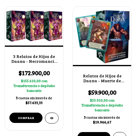
3 Relatos de Hijos de
Daana - Necromancia
+ 2 cartas secretas al
azar
$172.900,00
Relatos de Hijos de
Daana - Muerte de
$155.610,00
con
Cuchulain
Transferencia o depósito
bancario
$59.900,00
3
cuotas sin interés de
$53.910,00
con
$57.633,33
Transferencia o depósito
bancario
3
cuotas sin interés de
$19.966,67