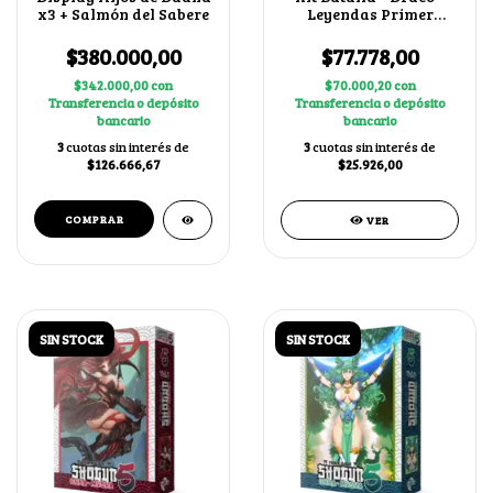
x3 + Salmón del Sabere
Leyendas Primer
Bloque 4.0
$380.000,00
$77.778,00
$342.000,00
con
$70.000,20
con
Transferencia o depósito
Transferencia o depósito
bancario
bancario
3
cuotas sin interés de
3
cuotas sin interés de
$126.666,67
$25.926,00
VER
SIN STOCK
SIN STOCK