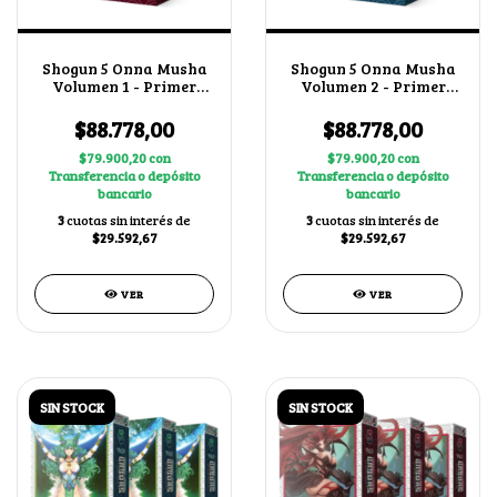
Shogun 5 Onna Musha
Shogun 5 Onna Musha
Volumen 1 - Primer
Volumen 2 - Primer
Bloque + 1 BUY A BOX
Bloque + 1 BUY A BOX
$88.778,00
$88.778,00
$79.900,20
con
$79.900,20
con
Transferencia o depósito
Transferencia o depósito
bancario
bancario
3
cuotas sin interés de
3
cuotas sin interés de
$29.592,67
$29.592,67
VER
VER
SIN STOCK
SIN STOCK