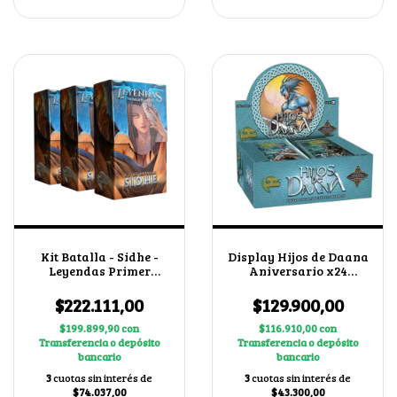
Kit Batalla - Sidhe -
Display Hijos de Daana
Leyendas Primer
Aniversario x24
Bloque 4.0 X3
Boosters
$222.111,00
$129.900,00
$199.899,90
con
$116.910,00
con
Transferencia o depósito
Transferencia o depósito
bancario
bancario
3
cuotas sin interés de
3
cuotas sin interés de
$74.037,00
$43.300,00