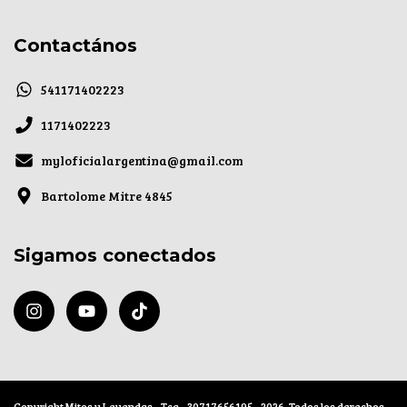
Contactános
541171402223
1171402223
myloficialargentina@gmail.com
Bartolome Mitre 4845
Sigamos conectados
Copyright Mitos y Leyendas - Tcg - 30717656195 - 2026. Todos los derechos