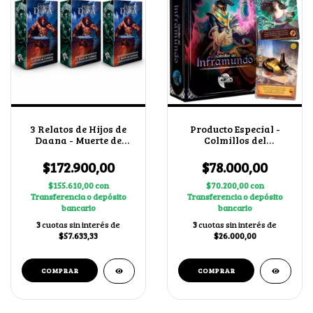
3 Relatos de Hijos de
Producto Especial -
Daana - Muerte de
Colmillos del
Cuchulain + 2 cartas
Inframundo
secretas al azar
$172.900,00
$78.000,00
$155.610,00
con
$70.200,00
con
Transferencia o depósito
Transferencia o depósito
bancario
bancario
3
cuotas sin interés de
3
cuotas sin interés de
$57.633,33
$26.000,00