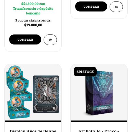
$51.300,00
con
Transferencia o depósito
bancario
3
cuotas sin interés de
$19.000,00
SIN STOCK
Display Hijos de Daana
Kit Batalla - Draco -