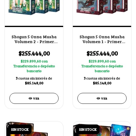
Shogun 5 Onna Musha
Shogun 5 Onna Musha
Volumen 2 - Primer
Volumen 1 - Primer
Bloque + 1 BUY A BOX
Bloque + 1 BUY A BOX
X3
X3
$255.444,00
$255.444,00
$229.899,60
con
$229.899,60
con
Transferencia o depósito
Transferencia o depósito
bancario
bancario
3
cuotas sin interés de
3
cuotas sin interés de
$85.148,00
$85.148,00
VER
VER
SIN STOCK
SIN STOCK