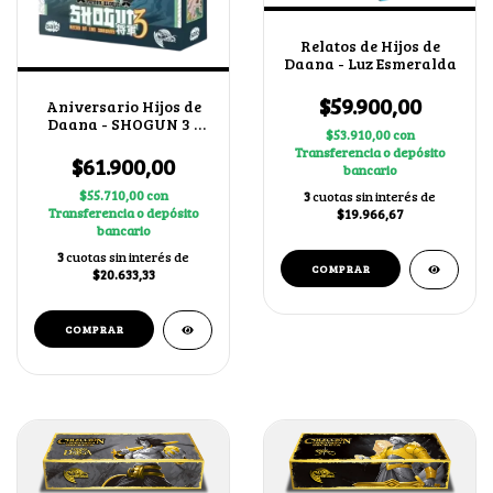
Relatos de Hijos de
Daana - Luz Esmeralda
$59.900,00
Aniversario Hijos de
Daana - SHOGUN 3 -
$53.910,00
con
Arte alternativo
Transferencia o depósito
Japonés
$61.900,00
bancario
$55.710,00
con
3
cuotas sin interés de
Transferencia o depósito
$19.966,67
bancario
3
cuotas sin interés de
$20.633,33