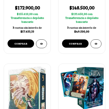
+ 2 cartas secretas al
azar
$172.900,00
$148.500,00
$155.610,00
con
$133.650,00
con
Transferencia o depósito
Transferencia o depósito
bancario
bancario
3
cuotas sin interés de
3
cuotas sin interés de
$57.633,33
$49.500,00