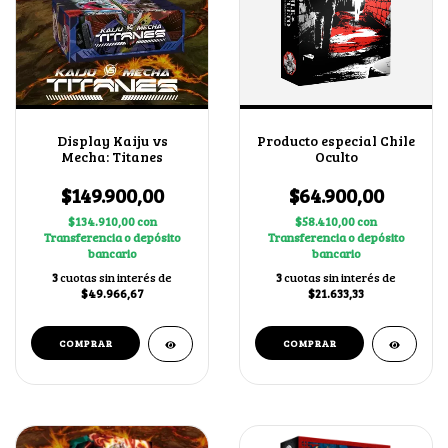
Display Kaiju vs
Producto especial Chile
Mecha: Titanes
Oculto
$149.900,00
$64.900,00
$134.910,00
con
$58.410,00
con
Transferencia o depósito
Transferencia o depósito
bancario
bancario
3
cuotas sin interés de
3
cuotas sin interés de
$49.966,67
$21.633,33