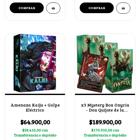
Amenaza Kaiju + Golpe
x3 Mystery Box Onyria
Eléctrico
- Don Quijote de la
Mancha + Miguel de
Cervantes
$64.900,00
$189.900,00
$58.410,00
con
$170.910,00
con
Transferencia o depósito
Transferencia o depósito