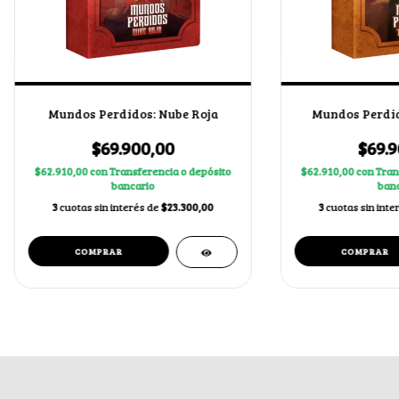
Mundos Perdidos: Nube Roja
Mundos Perdid
$69.900,00
$69.9
$62.910,00
con
Transferencia o depósito
$62.910,00
con
Tran
bancario
banc
3
cuotas sin interés de
$23.300,00
3
cuotas sin inte