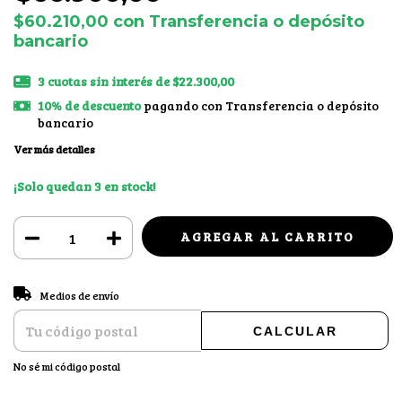
$60.210,00
con
Transferencia o depósito
bancario
3
cuotas sin interés de
$22.300,00
10% de descuento
pagando con Transferencia o depósito
bancario
Ver más detalles
¡Solo quedan
3
en stock!
CAMBIAR CP
Entregas para el CP:
Medios de envío
CALCULAR
No sé mi código postal