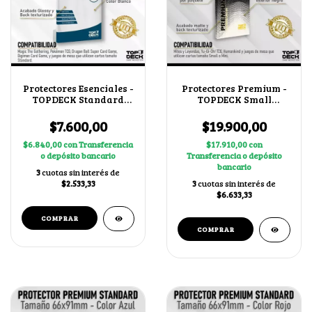
Protectores Esenciales -
Protectores Premium -
TOPDECK Standard
TOPDECK Small
66x91mm color Blanco
62x89mm color Blanco
$7.600,00
$19.900,00
$6.840,00
con
Transferencia
$17.910,00
con
o depósito bancario
Transferencia o depósito
bancario
3
cuotas sin interés de
$2.533,33
3
cuotas sin interés de
$6.633,33