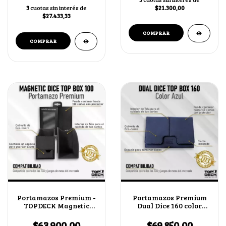
3
cuotas sin interés de
$21.300,00
$27.433,33
Portamazos Premium -
Portamazos Premium
TOPDECK Magnetic
Dual Dice 160 color
Dice 100
Azul
$63.900,00
$69.850,00