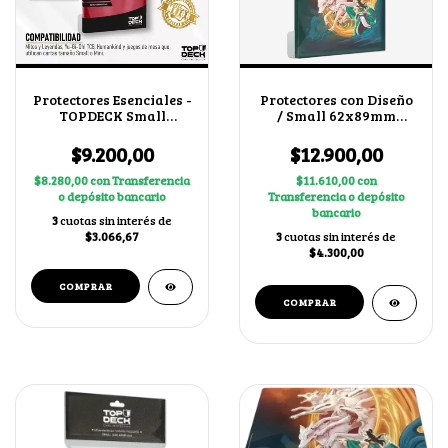
Protectores Esenciales -
Protectores con Diseño
TOPDECK Small
/ Small 62x89mm
62x89mm color Rojo
Invocar Chacales
$9.200,00
$12.900,00
$8.280,00
con
Transferencia
$11.610,00
con
o depósito bancario
Transferencia o depósito
bancario
3
cuotas sin interés de
$3.066,67
3
cuotas sin interés de
$4.300,00