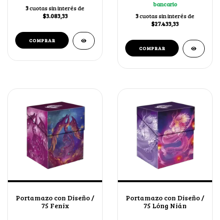
bancario
3
cuotas sin interés de
$3.083,33
3
cuotas sin interés de
$27.433,33
Portamazo con Diseño /
Portamazo con Diseño /
75 Fenix
75 Lóng Nián