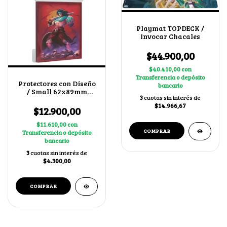
Playmat TOPDECK /
Invocar Chacales
$44.900,00
$40.410,00
con
Transferencia o depósito
Protectores con Diseño
bancario
/ Small 62x89mm
3
cuotas sin interés de
Fergus
$14.966,67
$12.900,00
$11.610,00
con
Transferencia o depósito
bancario
3
cuotas sin interés de
$4.300,00