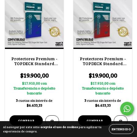
Protectores Premium -
Protectores Premium -
TOPDECK Standard
TOPDECK Standard
66x91mm color Azul
66x91mm color Rojo
$19.900,00
$19.900,00
$17.910,00
con
$17.910,00
con
Transferencia o depósito
Transferencia o depósito
bancario
bancario
3
cuotas sin interés de
3
cuotas sin interés de
$6.633,33
$6.633,33
Al navegar por este sitio
aceptás el uso de cookies
para agilizar tu
ENTENDIDO
experiencia de compra.