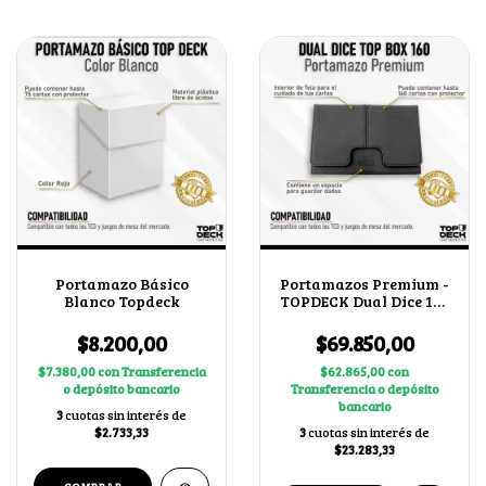
Portamazo Básico
Portamazos Premium -
Blanco Topdeck
TOPDECK Dual Dice 160
color Negro
$8.200,00
$69.850,00
$7.380,00
con
Transferencia
$62.865,00
con
o depósito bancario
Transferencia o depósito
bancario
3
cuotas sin interés de
$2.733,33
3
cuotas sin interés de
$23.283,33