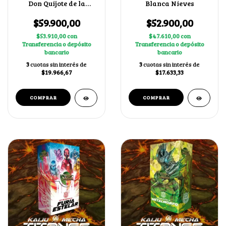
Don Quijote de la
Blanca Nieves
Mancha
$59.900,00
$52.900,00
$53.910,00
con
$47.610,00
con
Transferencia o depósito
Transferencia o depósito
bancario
bancario
3
cuotas sin interés de
3
cuotas sin interés de
$19.966,67
$17.633,33