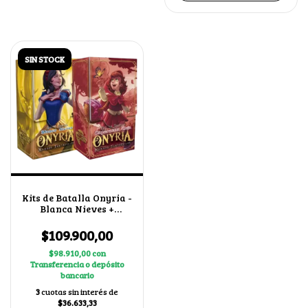
SIN STOCK
Kits de Batalla Onyria -
Blanca Nieves +
Caperucita Roja
$109.900,00
$98.910,00
con
Transferencia o depósito
bancario
3
cuotas sin interés de
$36.633,33