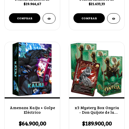
$19.966,67
$21.633,33
Amenaza Kaiju + Golpe
x3 Mystery Box Onyria
Eléctrico
- Don Quijote de la
Mancha + Miguel de
Cervantes
$64.900,00
$189.900,00