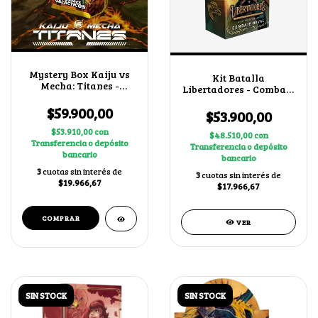
Mystery Box Kaiju vs
Kit Batalla
Mecha: Titanes -
Libertadores - Combate
Invasores Galácticos
Naval
$59.900,00
$53.900,00
$53.910,00
con
$48.510,00
con
Transferencia o depósito
Transferencia o depósito
bancario
bancario
3
cuotas sin interés de
3
cuotas sin interés de
$19.966,67
$17.966,67
VER
SIN STOCK
SIN STOCK