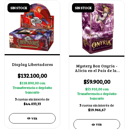
SIN STOCK
SIN STOCK
Display Libertadores
Mystery Box Onyria -
Alicia en el País de las
$132.100,00
Maravillas
$59.900,00
$118.890,00
con
Transferencia o depósito
$53.910,00
con
bancario
Transferencia o depósito
bancario
3
cuotas sin interés de
$44.033,33
3
cuotas sin interés de
$19.966,67
VER
VER