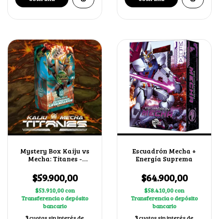
Mystery Box Kaiju vs
Escuadrón Mecha +
Mecha: Titanes -
Energía Suprema
Defensores
Legendarios
$59.900,00
$64.900,00
$53.910,00
con
$58.410,00
con
Transferencia o depósito
Transferencia o depósito
bancario
bancario
3
cuotas sin interés de
3
cuotas sin interés de