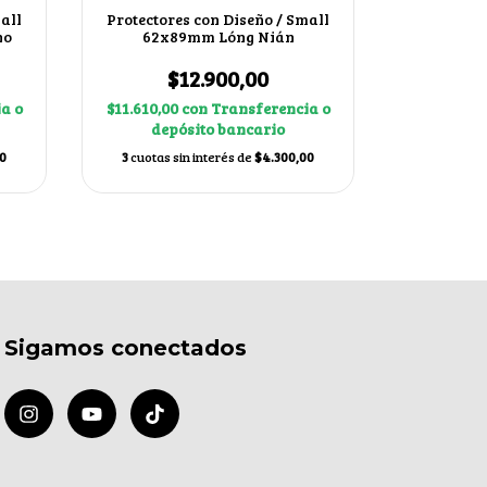
all
Protectores con Diseño / Small
Protector
no
62x89mm Lóng Nián
62x89
$12.900,00
$
a o
$11.610,00
con
Transferencia o
$11.610,0
depósito bancario
dep
0
3
cuotas sin interés de
$4.300,00
3
cuotas s
Sigamos conectados