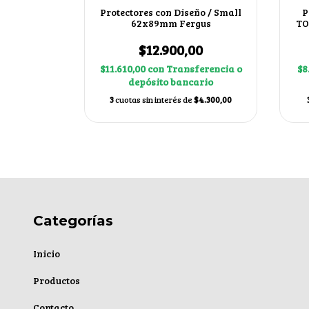
ño / Small
Protectores con Diseño / Small
P
Chacales
62x89mm Fergus
TO
00
$12.900,00
ferencia o
$11.610,00
con
Transferencia o
$8
ario
depósito bancario
$4.300,00
3
cuotas sin interés de
$4.300,00
Categorías
Inicio
Productos
Contacto