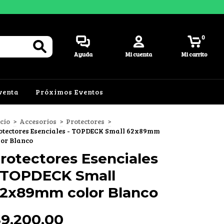
0
Ayuda
Mi cuenta
Mi carrito
venta
Próximos Eventos
icio
>
Accesorios
>
Protectores
>
otectores Esenciales - TOPDECK Small 62x89mm
lor Blanco
rotectores Esenciales
 TOPDECK Small
2x89mm color Blanco
9.200,00