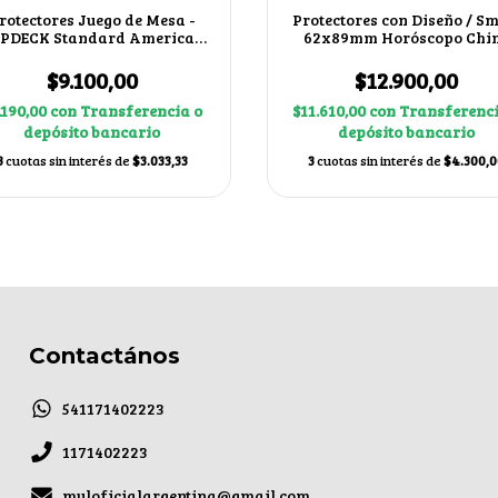
rotectores Juego de Mesa -
Protectores con Diseño / Sm
PDECK Standard American
62x89mm Horóscopo Chi
57x89mm
$9.100,00
$12.900,00
.190,00
con
Transferencia o
$11.610,00
con
Transferenci
depósito bancario
depósito bancario
3
cuotas sin interés de
$3.033,33
3
cuotas sin interés de
$4.300,0
Contactános
541171402223
1171402223
myloficialargentina@gmail.com