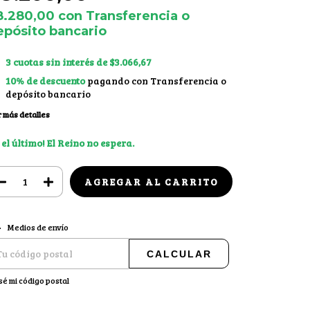
8.280,00
con
Transferencia o
epósito bancario
3
cuotas sin interés de
$3.066,67
10% de descuento
pagando con Transferencia o
depósito bancario
 más detalles
 el último! El Reino no espera.
CAMBIAR CP
regas para el CP:
Medios de envío
CALCULAR
sé mi código postal